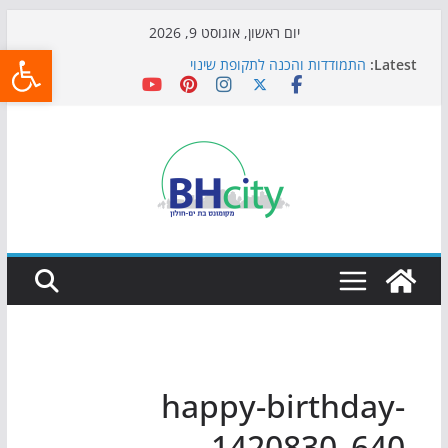
Skip
יום ראשון, אוגוסט 9, 2026
פתח
to
Latest:
התמודדות והכנה לתקופת שינוי
content
אי ההרפתקאות ממשיך לכבוש את הגינות: מאות משפחות
השתתפו באירוע הקיץ בגן הי"א
חגיגות המאה מגיעות לחוף: מופע המזרקות חוזר לבת-ים
כדורגל באווירה מיוחדת: הקרנת גמר המונדיאל בטרמינל
עיצוב בבת-ים
הקיץ של בני הנוער בבת־ים: חוף הריביירה הופך למרחב
בטוח בשעות הערב
happy-birthday-
1420830_640