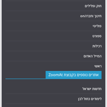
חוק ופלילים
חינוך וחברהon
פוליטי
ספורט
רכילות
המייל האדום
ראשי
אתרים נוספים בקבוצת ZoomAt
חדשות ישראל
לימודים כחול לבן