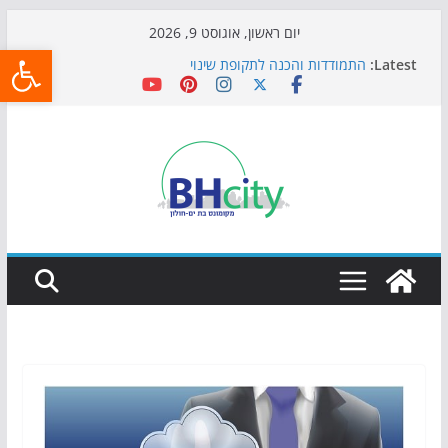
Skip
יום ראשון, אוגוסט 9, 2026
פתח
to
Latest:
התמודדות והכנה לתקופת שינוי
content
אי ההרפתקאות ממשיך לכבוש את הגינות: מאות משפחות
השתתפו באירוע הקיץ בגן הי"א
חגיגות המאה מגיעות לחוף: מופע המזרקות חוזר לבת-ים
כדורגל באווירה מיוחדת: הקרנת גמר המונדיאל בטרמינל
עיצוב בבת-ים
הקיץ של בני הנוער בבת־ים: חוף הריביירה הופך למרחב
בטוח בשעות הערב