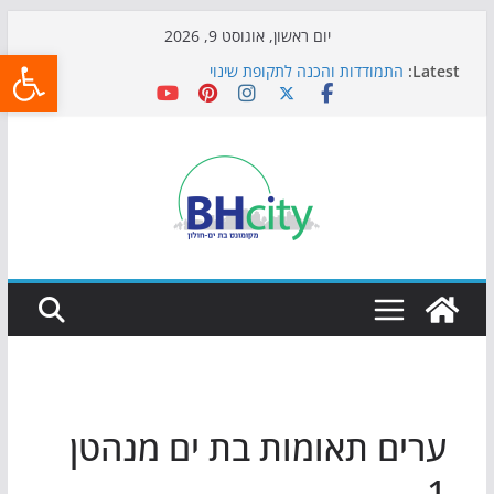
Skip
יום ראשון, אוגוסט 9, 2026
פתח
to
Latest:
התמודדות והכנה לתקופת שינוי
content
אי ההרפתקאות ממשיך לכבוש את הגינות: מאות משפחות
השתתפו באירוע הקיץ בגן הי"א
חגיגות המאה מגיעות לחוף: מופע המזרקות חוזר לבת-ים
כדורגל באווירה מיוחדת: הקרנת גמר המונדיאל בטרמינל
עיצוב בבת-ים
הקיץ של בני הנוער בבת־ים: חוף הריביירה הופך למרחב
בטוח בשעות הערב
ערים תאומות בת ים מנהטן
1