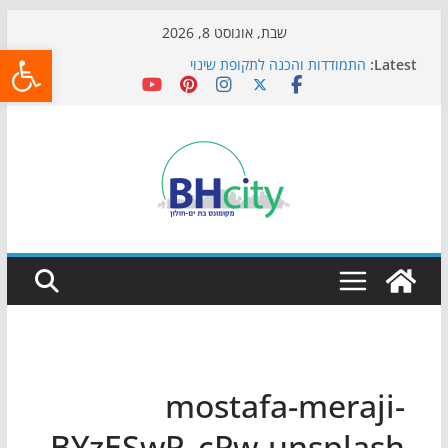
Skip
שבת, אוגוסט 8, 2026
פתח
to
Latest:
התמודדות והכנה לתקופת שינוי
content
אי ההרפתקאות ממשיך לכבוש את הגינות: מאות משפחות
השתתפו באירוע הקיץ בגן הי"א
חגיגות המאה מגיעות לחוף: מופע המזרקות חוזר לבת-ים
כדורגל באווירה מיוחדת: הקרנת גמר המונדיאל בטרמינל
עיצוב בבת-ים
הקיץ של בני הנוער בבת־ים: חוף הריביירה הופך למרחב
בטוח בשעות הערב
mostafa-meraji-
BYzESwP_cPw-unsplash