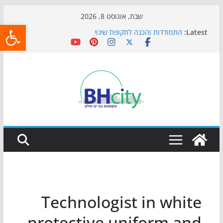
Skip
שבת, אוגוסט 8, 2026
פתח
to
Latest:
התמודדות והכנה לתקופת שינוי
content
אי ההרפתקאות ממשיך לכבוש את הגינות: מאות משפחות
השתתפו באירוע הקיץ בגן הי"א
חגיגות המאה מגיעות לחוף: מופע המזרקות חוזר לבת-ים
כדורגל באווירה מיוחדת: הקרנת גמר המונדיאל בטרמינל
עיצוב בבת-ים
הקיץ של בני הנוער בבת־ים: חוף הריביירה הופך למרחב
בטוח בשעות הערב
Technologist in white
protective uniform and