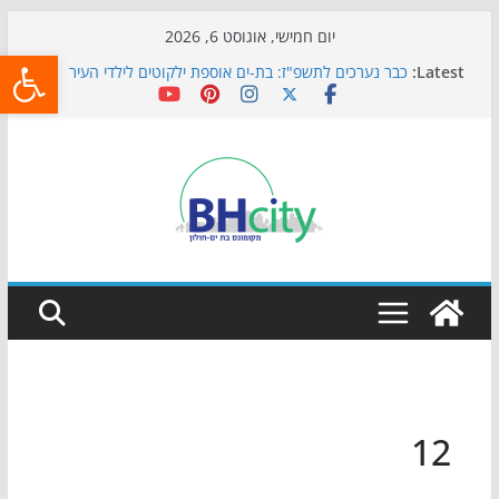
Skip
יום חמישי, אוגוסט 6, 2026
פתח
to
Latest:
כבר נערכים לתשפ"ז: בת-ים אוספת ילקוטים לילדי העיר
content
חגיגות המאה מגיעות לחוף: מופע המזרקות חוזר לבת-ים
כדורגל באווירה מיוחדת: הקרנת גמר המונדיאל בטרמינל
עיצוב בבת-ים
הקיץ של בני הנוער בבת־ים: חוף הריביירה הופך למרחב
בטוח בשעות הערב
התמודדות והכנה לתקופת שינוי
12