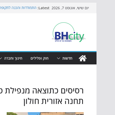
Skip
Latest:
התמודדות והכנה לתקופת 
יום שישי, אוגוסט 7, 2026
to
אי ההרפתקאות ממשיך לכ
באירוע הקיץ בגן הי"א
content
חגיגות המאה מגיעות לחוף
כדורגל באווירה מיוחדת: 
הקיץ של בני הנוער בבת־י
הערב
חדשות
חוק ופלילים
חינוך וחברה
רסיסים כתוצאה מנפילת טי
תחנה אזורית חולון