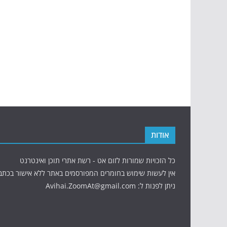
אודות
כל הזכויות שמורות לזום אט - רשת אתרי תוכן ואינטרנט
אין לעשות שימוש בחומרים המפורסמים באתר ללא אישור בכתב
ניתן לפנות ל: Avihai.ZoomAt@gmail.com