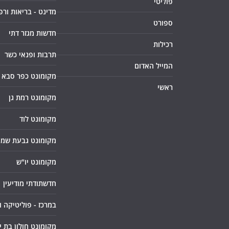
פוליטי
מדינט - בריאות ורפ
ספורט
חדשות מגזר דתי
רכילות
תרבות ופנאי כשר
המייל האדום
מקומונט כפר סבא
ראשי
מקומונט רמת גן
מקומונט לוד
מקומונט גבעת שמו
מקומונט יו"ש
חדשתודתי מודיעין
במרכז - פוליטיקה 
מקומונט חולון בת י