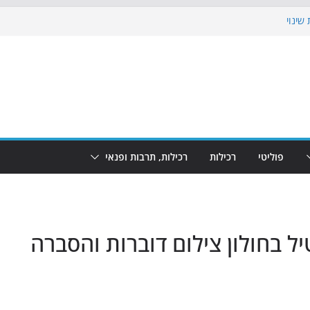
שינוי
בוש את הגינות: מאות משפחות השתתפו
: מופע המזרקות חוזר לבת-ים
הקרנת גמר המונדיאל בטרמינל עיצוב בבת-ים
ם: חוף הריביירה הופך למרחב בטוח בשעות
פוליטי
רכילות
רכילות, תרבות ופנאי
ל בחולון צילום דוברות והסברה