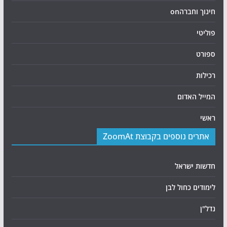
חינוך וחברהon
פוליטי
ספורט
רכילות
המייל האדום
ראשי
אתרים נוספים בקבוצת ZoomAt
חדשות ישראל
לימודים כחול לבן
נדל"ן