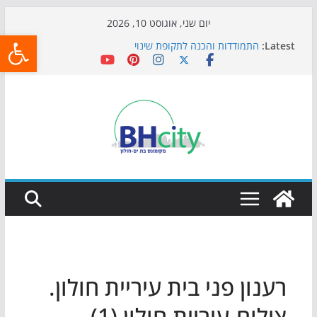
Skip
יום שני, אוגוסט 10, 2026
פתח
to
Latest:
התמודדות והכנה לתקופת שינוי
content
אי ההרפתקאות ממשיך לכבוש את הגינות: מאות משפחות
השתתפו באירוע הקיץ בגן הי"א
חגיגות המאה מגיעות לחוף: מופע המזרקות חוזר לבת-ים
כדורגל באווירה מיוחדת: הקרנת גמר המונדיאל בטרמינל
עיצוב בבת-ים
הקיץ של בני הנוער בבת־ים: חוף הריביירה הופך למרחב
בטוח בשעות הערב
רענון פני בית עיריית חולון.
צילום-עיריית חולון (1)