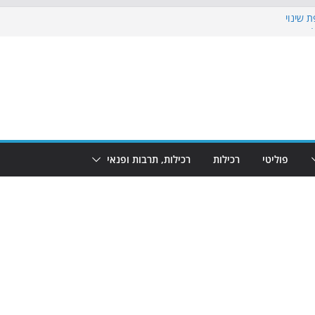
 שינוי
כבוש את הגינות: מאות משפחות השתתפו
וף: מופע המזרקות חוזר לבת-ים
 הקרנת גמר המונדיאל בטרמינל עיצוב בבת-ים
ים: חוף הריביירה הופך למרחב בטוח בשעות
פוליטי
רכילות
רכילות, תרבות ופנאי