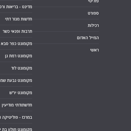
פוליטי
מדינט - בריאות ורפ
ספורט
חדשות מגזר דתי
רכילות
תרבות ופנאי כשר
המייל האדום
מקומונט כפר סבא
ראשי
מקומונט רמת גן
מקומונט לוד
מקומונט גבעת שמו
מקומונט יו"ש
חדשתודתי מודיעין
במרכז - פוליטיקה 
מקומונט חולון בת י