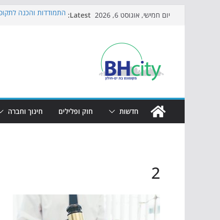
Skip
Latest:
התמודדות והכנה לתקופת
יום חמישי, אוגוסט 6, 2026
to
אי ההרפתקאות ממשיך ל
באירוע הקיץ בגן הי"א
content
חגיגות המאה מגיעות לח
כדורגל באווירה מיוחדת:
הקיץ של בני הנוער בבת־
הערב
חדשות
חוק ופלילים
חינוך וחברה
2