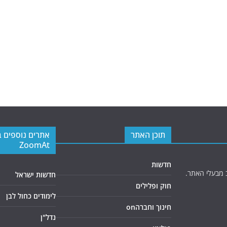
תוכן האתר
אתרים נוספים 
ZoomAt
חדשות
 מבעלי האתר.
חדשות ישראל
חוק ופלילים
לימודים כחול לבן
חינוך וחברהon
נדל"ן