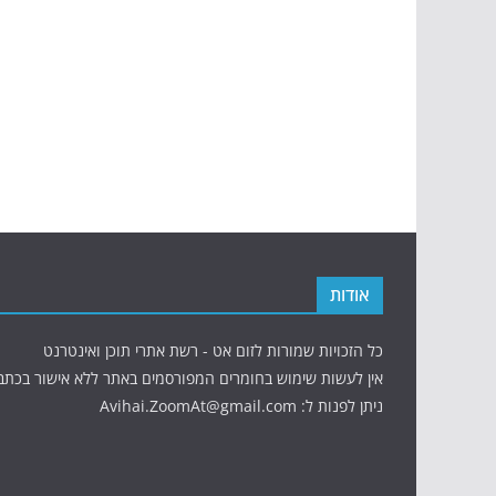
אודות
כל הזכויות שמורות לזום אט - רשת אתרי תוכן ואינטרנט
אין לעשות שימוש בחומרים המפורסמים באתר ללא אישור בכתב
ניתן לפנות ל: Avihai.ZoomAt@gmail.com