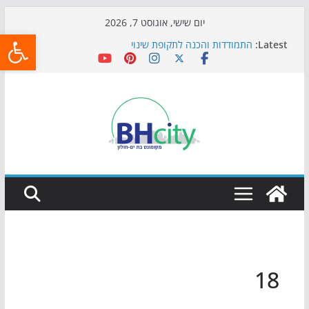
Skip
יום שישי, אוגוסט 7, 2026
פתח
to
Latest:
התמודדות והכנה לתקופת שינוי
content
אי ההרפתקאות ממשיך לכבוש את הגינות: מאות משפחות
השתתפו באירוע הקיץ בגן הי"א
חגיגות המאה מגיעות לחוף: מופע המזרקות חוזר לבת-ים
כדורגל באווירה מיוחדת: הקרנת גמר המונדיאל בטרמינל
עיצוב בבת-ים
הקיץ של בני הנוער בבת־ים: חוף הריביירה הופך למרחב
בטוח בשעות הערב
18