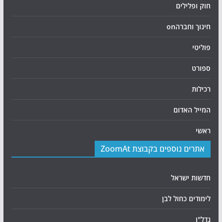
חוק ופלילים
חינוך וחברהon
פוליטי
ספורט
רכילות
המייל האדום
ראשי
אתרים נוספים בקבוצת ZoomAt
חדשות ישראל
לימודים כחול לבן
נדל"ן