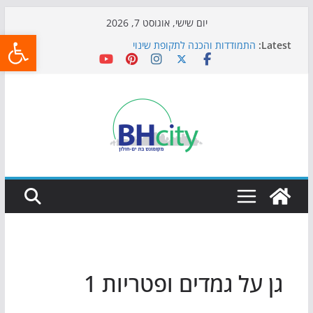
Skip
יום שישי, אוגוסט 7, 2026
פתח
to
Latest:
התמודדות והכנה לתקופת שינוי
content
אי ההרפתקאות ממשיך לכבוש את הגינות: מאות משפחות
השתתפו באירוע הקיץ בגן הי"א
חגיגות המאה מגיעות לחוף: מופע המזרקות חוזר לבת-ים
כדורגל באווירה מיוחדת: הקרנת גמר המונדיאל בטרמינל
עיצוב בבת-ים
הקיץ של בני הנוער בבת־ים: חוף הריביירה הופך למרחב
בטוח בשעות הערב
גן על גמדים ופטריות 1