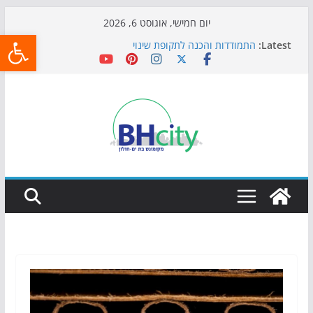
Skip
יום חמישי, אוגוסט 6, 2026
פתח
to
Latest:
התמודדות והכנה לתקופת שינוי
content
אי ההרפתקאות ממשיך לכבוש את הגינות: מאות משפחות
השתתפו באירוע הקיץ בגן הי"א
חגיגות המאה מגיעות לחוף: מופע המזרקות חוזר לבת-ים
כדורגל באווירה מיוחדת: הקרנת גמר המונדיאל בטרמינל
עיצוב בבת-ים
הקיץ של בני הנוער בבת־ים: חוף הריביירה הופך למרחב
בטוח בשעות הערב