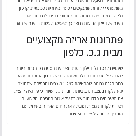
וממוחזרים. השקעה זו לא רק עוזרת לסביבה אלא גם מביאה יתרון
משמעותי ללקוחות שמבקשים לפעול באחריות סביבתית. קרטון
גלי, לדוגמה, מיוצר מחומרים ממוחזרים וניתן למיחזור לאחר
השימוש, וניילון הבועות מיוצר כך שאפשר לעשות בו שימוש חוזר.
פתרונות אריזה מקצועיים
מבית ג.כ. כלפון
שימוש בקרטון גלי וניילון בועות מציב את הסטנדרט הגבוה ביותר
להגנה על מוצרים בהובלה ואחסנה. השילוב בין החומרים מספק
רמת הגנה גבוהה שמתאימה למגוון מוצרים ומבטיחה שהמוצר
יגיע ללקוח במצב הטוב ביותר. חברת ג.כ. שיווק כלפון גאה להציע
את השירותים הללו תוך שמירה על איכות הסביבה, מקצועיות
ושירות לקוחות מסור, ומובילה את תחום האריזה בישראל עם
מוניטין מבוסס של איכות ואמינות.