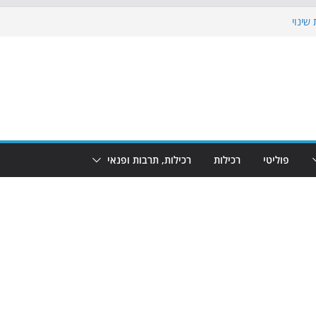
שינוי
בוש את הגינות: מאות משפחות השתתפו
: מופע המזרקות חוזר לבת-ים
הקרנת גמר המונדיאל בטרמינל עיצוב בבת-ים
ם: חוף הריביירה הופך למרחב בטוח בשעות
פוליטי
רכילות
רכילות, תרבות ופנאי