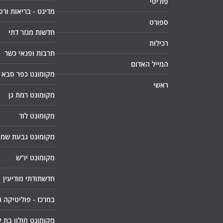
פוליטי
מדינט - בריאות ורפ
ספורט
חדשות מגזר דתי
רכילות
תרבות ופנאי כשר
המייל האדום
מקומונט כפר סבא
ראשי
מקומונט רמת גן
מקומונט לוד
מקומונט גבעת שמו
מקומונט יו"ש
חדשתודתי מודיעין
במרכז - פוליטיקה 
מקומונט חולון בת י