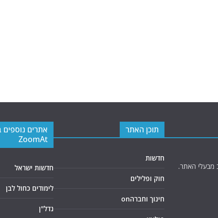
תוכן האתר
אתרים נוספים 
ZoomAt
חדשות
 מבעלי האתר.
חדשות ישראל
חוק ופלילים
לימודים כחול לבן
חינוך וחברהon
נדל"ן