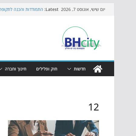
Skip
Latest:
התמודדות והכנה לתקופת 
יום שישי, אוגוסט 7, 2026
to
אי ההרפתקאות ממשיך לכ
באירוע הקיץ בגן הי"א
content
חגיגות המאה מגיעות לחוף
כדורגל באווירה מיוחדת: 
הקיץ של בני הנוער בבת־י
הערב
חדשות
חוק ופלילים
חינוך וחברה
12