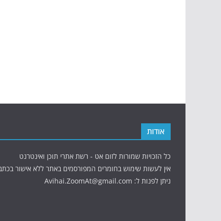
אודות
כל הזכויות שמורות לזום אט - רשת אתרי תוכן ואינטרנט
אין לעשות שימוש בחומרים המפורסמים באתר ללא אישור בכתב
ניתן לפנות ל: Avihai.ZoomAt@gmail.com