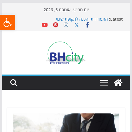
Skip
יום חמישי, אוגוסט 6, 2026
פתח
to
Latest:
התמודדות והכנה לתקופת שינוי
content
אי ההרפתקאות ממשיך לכבוש את הגינות: מאות משפחות
השתתפו באירוע הקיץ בגן הי"א
חגיגות המאה מגיעות לחוף: מופע המזרקות חוזר לבת-ים
כדורגל באווירה מיוחדת: הקרנת גמר המונדיאל בטרמינל
עיצוב בבת-ים
הקיץ של בני הנוער בבת־ים: חוף הריביירה הופך למרחב
בטוח בשעות הערב