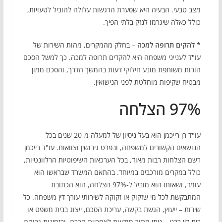
מצב טבעי. הבעיה היא שסערת הרגשות עלולה להוביל לטעויות,
כולל כאלה שיגרמו לנזק בלתי הפיך.
* להקים תרופה למכה
– בחלק מהמקרים, מהות השירות של
עו"ד לענייני משפחה היא להקדים תרופה למכה. כך למשל הסכם
הורות משותפת מונע חילוקי דעות בהמשך הדרך, והסכם ממון
מבטיח שקיפות מוחלטת לפני הנישואין.
97% הצלחה
עו"ד רן רייכמן הוא בעל ניסיון של למעלה מ-20 שנים בכל
הנושאים הקשורים למשפחה, ובפרט גירושין וצוואות. עו"ד רייכמן
רשם הצלחות רבות מאוד, בכל הערכאות השיפוטיות הרלוונטיות,
כולל במקרים מורכבים במיוחד. בהתאם המשרד שבראשו הוא
עומד, ושאותו הוא מוביל ל-97% הצלחה, הוא הכתובת
המתבקשת לכל מי שזקוק או זקוקה לשירותי עורך דין משפחה. כל
שירות – ייעוץ, הגשת בקשה, עריכת הסכם, ייצוג בבית משפט או
בית דין רבני – ניתן מתוך מודעות לאחריות הרבה, ובזמינות גבוהה.