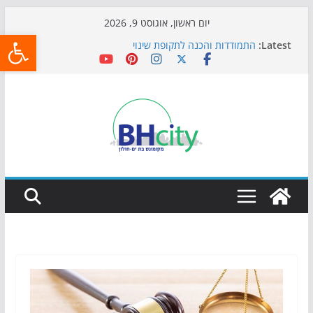
Skip
יום ראשון, אוגוסט 9, 2026
פתח
to
Latest:
התמודדות והכנה לתקופת שינוי
content
אי ההרפתקאות ממשיך לכבוש את הגינות: מאות משפחות
השתתפו באירוע הקיץ בגן הי"א
חגיגות המאה מגיעות לחוף: מופע המזרקות חוזר לבת-ים
כדורגל באווירה מיוחדת: הקרנת גמר המונדיאל בטרמינל
עיצוב בבת-ים
הקיץ של בני הנוער בבת־ים: חוף הריביירה הופך למרחב
בטוח בשעות הערב