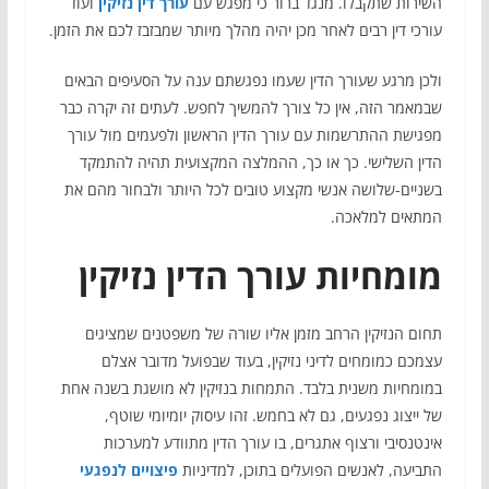
השירות שתקבלו. מנגד ברור כי מפגש עם
עורך דין נזיקין
ועוד
עורכי דין רבים לאחר מכן יהיה מהלך מיותר שמבזבז לכם את הזמן.
ולכן מרגע שעורך הדין שעמו נפגשתם ענה על הסעיפים הבאים
שבמאמר הזה, אין כל צורך להמשיך לחפש. לעתים זה יקרה כבר
מפגישת ההתרשמות עם עורך הדין הראשון ולפעמים מול עורך
הדין השלישי. כך או כך, ההמלצה המקצועית תהיה להתמקד
בשניים-שלושה אנשי מקצוע טובים לכל היותר ולבחור מהם את
המתאים למלאכה.
מומחיות עורך הדין נזיקין
תחום הנזיקין הרחב מזמן אליו שורה של משפטנים שמציגים
עצמכם כמומחים לדיני נזיקין, בעוד שבפועל מדובר אצלם
במומחיות משנית בלבד. התמחות בנזיקין לא מושגת בשנה אחת
של ייצוג נפגעים, גם לא בחמש. זהו עיסוק יומיומי שוטף,
אינטנסיבי ורצוף אתגרים, בו עורך הדין מתוודע למערכות
התביעה, לאנשים הפועלים בתוכן, למדיניות
פיצויים לנפגעי