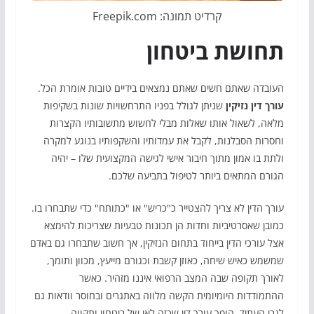
קרדיט תמונה: Freepik.com
תחושת ביטחון
העובדה שאתם חשים שאתם נמצאים בידיים טובות אומרת הכל.
עורך דין נזיקין
שניתן לגולל בפניו התרחשויות שונות בשקיפות
מלאה, לשאול אותו שאלות מבלי לחשוש מתשובותיו הקצרות
וחסרות הסבלנות, לקבל את עמדותיו והשקפותיו בנוגע למקרה
ולתת בו אמון מתוך חיבור אישי לגישה המקצועית שלו – יהיה
הגורם המתאים ביותר לטיפול בתביעה שלכם.
עורך הדין לא צריך להצטייר כ"כריש" או "כתותח" כדי שתבחרו בו.
כמובן שאסרטיביות וחדות הן תכונות טבעיות שצריכות להימצא
אצל עורכי הדין בייחוד בתחום הנזיקין, אך חשוב שתבחרו גם באדם
שמשמש כאיש שיחה, כאוזן קשבת וכגורם מייעץ, מכוון ותומך,
לאורך תקופה שבה המצב הרפואי איננו מזהיר. כאשר
ההתמודדות היומיומית הקשה מלווה באתגרים ובחוסר וודאות גם
לגבי העתיד, הופך עורך דין שכזה לאי של ביטחון ותקווה.