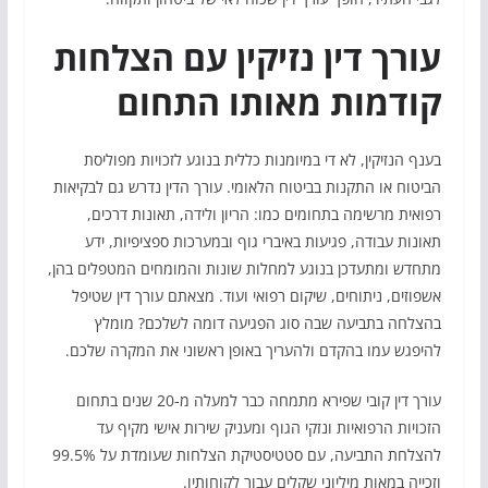
עורך דין נזיקין עם הצלחות
קודמות מאותו התחום
בענף הנזיקין, לא די במיומנות כללית בנוגע לזכויות מפוליסת
הביטוח או התקנות בביטוח הלאומי. עורך הדין נדרש גם לבקיאות
רפואית מרשימה בתחומים כמו: הריון ולידה, תאונות דרכים,
תאונות עבודה, פגיעות באיברי גוף ובמערכות ספציפיות, ידע
מתחדש ומתעדכן בנוגע למחלות שונות והמומחים המטפלים בהן,
אשפוזים, ניתוחים, שיקום רפואי ועוד. מצאתם עורך דין שטיפל
בהצלחה בתביעה שבה סוג הפגיעה דומה לשלכם? מומלץ
להיפגש עמו בהקדם ולהעריך באופן ראשוני את המקרה שלכם.
עורך דין קובי שפירא מתמחה כבר למעלה מ-20 שנים בתחום
הזכויות הרפואיות ונזקי הגוף ומעניק שירות אישי מקיף עד
להצלחת התביעה, עם סטטיסטיקת הצלחות שעומדת על 99.5%
וזכייה במאות מיליוני שקלים עבור לקוחותיו.