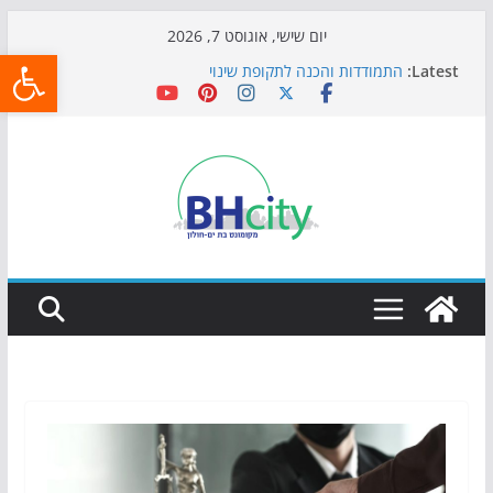
Skip
יום שישי, אוגוסט 7, 2026
פתח
to
Latest:
התמודדות והכנה לתקופת שינוי
content
אי ההרפתקאות ממשיך לכבוש את הגינות: מאות משפחות
השתתפו באירוע הקיץ בגן הי"א
חגיגות המאה מגיעות לחוף: מופע המזרקות חוזר לבת-ים
כדורגל באווירה מיוחדת: הקרנת גמר המונדיאל בטרמינל
עיצוב בבת-ים
הקיץ של בני הנוער בבת־ים: חוף הריביירה הופך למרחב
בטוח בשעות הערב