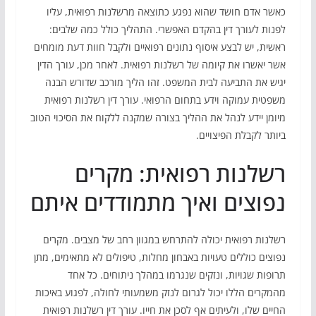
כאשר אדם חושד שהוא נפגע כתוצאה מרשלנות רפואית, עליו
לפנות לעורך דין בהקדם האפשרי. התהליך כולל כמה שלבים:
ראשית, יש לבצע איסוף נתונים רפואיים ולקבל חוות דעת מומחים
אשר יאשרו את קיומה של רשלנות רפואית. לאחר מכן, עורך הדין
יגיש את התביעה לבית המשפט. זהו הליך מורכב שדורש הבנה
משפטית עמוקה וידע בתחום הרפואי. עורך דין רשלנות רפואית
מיומן יידע לנהל את ההליך בצורה שמקנה ללקוח את הסיכוי הטוב
ביותר לקבלת הפיצויים.
רשלנות רפואית: מקרים
נפוצים ואיך מתמודדים איתם
רשלנות רפואית יכולה להתרחש במגוון רחב של מצבים. מקרים
נפוצים כוללים טעויות באבחון מחלות, טיפולים לא מתאימים, מתן
תרופות שגויות, ונזקים שנגרמו במהלך ניתוחים. כל אחד
מהמקרים הללו יכול לגרום לנזק משמעותי לחולה, לפגוע באיכות
החיים שלו, ולעיתים אף לסכן את חייו. עורך דין רשלנות רפואית