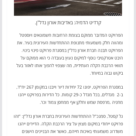
קרדיט הדמיה: באדיבות אורון נדל"ן.
הפרויקט המדובר ממוקם בצומת הרחובות חשמונאים ויוספטל
ומהווה חלק משמעותי מתנופת ההתחדשות העירונית בעיר. את
הפרויקט תבנה חברת אורון נדל"ן במסגרת פרויקט פינוי בינוי.
היבט אטרקטיבי נוסף למיקום נעוץ בעובדה כי הוא ממוקם על
תוואי הרכבת הקלה העתידית, מה שצפוי להפוך אותו לאזור בעל
ביקוש גבוה במיוחד.
במסגרת הפרויקט, יפונו 72 יחידות דיור וייבנו במקומן 267 יח"ד,
ב-2 מגדלים, בכל מגדל כ-29 קומות. כל הדירות בפרויקט ייהנו
מחניה ,מרפסת שמש וחלקן אף ממחסן צמוד וכו'.
גל קסטל, סמנכ"ל ההתחדשות העירונית בחברת אורון נדל"ן:
"זהו
פרויקט ייחודי במיקום מצוין על ציר הרכבת הקלה. הדיירים ייהנו
משדרוג משמעותי באיכות חייהם, כאשר את הבניינים הישנים