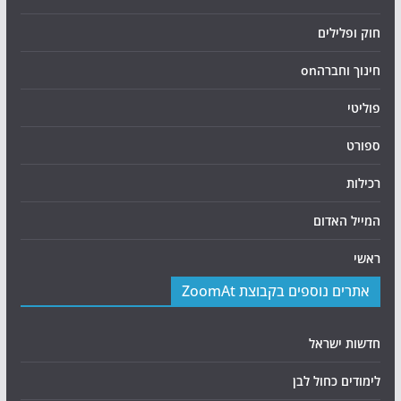
חוק ופלילים
חינוך וחברהon
פוליטי
ספורט
רכילות
המייל האדום
ראשי
אתרים נוספים בקבוצת ZoomAt
חדשות ישראל
לימודים כחול לבן