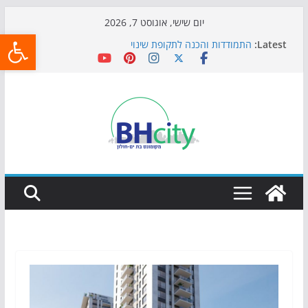
Skip
יום שישי, אוגוסט 7, 2026
פתח
to
Latest:
התמודדות והכנה לתקופת שינוי
content
אי ההרפתקאות ממשיך לכבוש את הגינות: מאות משפחות
השתתפו באירוע הקיץ בגן הי"א
חגיגות המאה מגיעות לחוף: מופע המזרקות חוזר לבת-ים
כדורגל באווירה מיוחדת: הקרנת גמר המונדיאל בטרמינל
עיצוב בבת-ים
הקיץ של בני הנוער בבת־ים: חוף הריביירה הופך למרחב
בטוח בשעות הערב