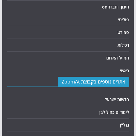
חינוך וחברהon
פוליטי
ספורט
רכילות
המייל האדום
ראשי
אתרים נוספים בקבוצת ZoomAt
חדשות ישראל
לימודים כחול לבן
נדל"ן