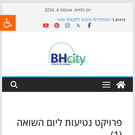
Skip
יום חמישי, אוגוסט 6, 2026
פתח
to
Latest:
התמודדות והכנה לתקופת שינוי
content
אי ההרפתקאות ממשיך לכבוש את הגינות: מאות משפחות
השתתפו באירוע הקיץ בגן הי"א
חגיגות המאה מגיעות לחוף: מופע המזרקות חוזר לבת-ים
כדורגל באווירה מיוחדת: הקרנת גמר המונדיאל בטרמינל
עיצוב בבת-ים
הקיץ של בני הנוער בבת־ים: חוף הריביירה הופך למרחב
בטוח בשעות הערב
פרויקט נטיעות ליום השואה
(1)