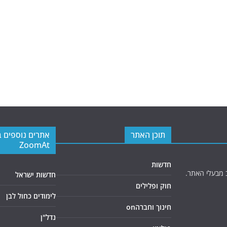
תוכן האתר
אתרים נוספים 
ZoomAt
חדשות
 מבעלי האתר.
חדשות ישראל
חוק ופלילים
לימודים כחול לבן
חינוך וחברהon
נדל"ן