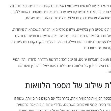
ם שלא הצליחו להבטיח משכנתא באפיקים בנקאיים מסורתיים. מצב זה נובע
 סדירה, קשיים פיננסיים קודמים או גורמים אחרים שהופכים אותם ללווים
אנשים אלה מחפשים דרכים חלופיות למימון רכישות הבית שלהם.
ת פיננסיים חוץ בנקאיים, מלווים פרטיים או חברות משכנתאות מיוחדות.
 שלהם בהשוואה לבנקים מסורתיים. עם זאת, גמישות זו מגיעה לרוב עם
ו עשויות להיות גבוהות מאלה המוצעות על ידי בנקים קונבנציונליים, מה
 פיננסי פחות נוח.
 תנאים והגבלות שונים. זה יכול לכלול דרישת מקדמה גדולה יותר, תנאי
רופיל הסיכון של הלווה. חיוני ללווים פוטנציאליים להבין היטב את
ר.
ת שילוב של מספר הלוואות
פר הלוואות להלוואה אחת, בדרך כלל עם תנאים נוחים יותר. גישה זו
י ריבית ופרסי תשלומים משתנים. על ידי איחוד חובות אלה להלוואה
ציאלי להפחית את שיעורי הריבית שלהם וליצור תוכנית החזר ניתנת