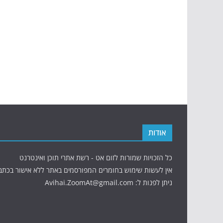
אודות
כל הזכויות שמורות לזום אט - רשת אתרי תוכן ואינטרנט
אין לעשות שימוש בחומרים המפורסמים באתר ללא אישור בכתב
ניתן לפנות ל: Avihai.ZoomAt@gmail.com