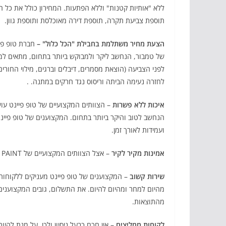
ללא "אותיות קטנות" וללא הפתעות. המחירון כולל את כל ה
תוספת צביעת תקרה, תוספת דירה מאוכלסת ותוספת גוון.
הצעת מחיר משתלמת בחבילת "הכל כלול" –
חברת טופ פיי
של טמבור, הנחשב ליקר ולמבוקש ביותר בתחום, מתאים למזג ה
לפני הצביעה (הוצאת מסמרים, דיבלים וברגים, מילוי החורים, 
לחזרה נעימה הביתה וריסוס נגד חרקים במתנה. .
איכות ללא פשרות
– הצוותים המקצועיים של טופ פיינט עו
הנחשב לטוב והיקר ביותר בתחום. המקצוענים של טופ פיי
ועמידות לאורך זמן.
אמינות מקיר לקיר
– אצל הצוותים המקצועיים של TOP PAINT מילה זו מילה והם עומדים בלוחות זמנים קפדניים במיוחד.
שירות קשוב
– המקצוענים של טופ פיינט מעניקים ללקוחותיה
מהיום למחר ומהיום להיום. את התשלום, גובים המקצוענים
מהתוצאות.
לקוחות ממליצים
– אין חכם כבעל ניסיון ולכן, על מנת לה