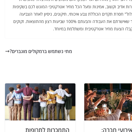
רות אדיב וקשוב, אמינות ומעל הכל מחיר אטרקטיבי המוגש לכם בשקיפות
ל" חסרת תקדים הכוללת צבע איכותי, תיקונים, ניסיון לאחר הצביעה
וריסוס נגד חרקים במתנה. והתשלום? הוא מתבצע רק לאחר שאישרתם את העבודה והבעתם 100% שביעות רצון מהתוצאות. זקוקים
בלו הצעת מחיר אטרקטיבית ומשתלמת במיוחד.
מתי נשתמש ברמקולים מוגברים?
רועי חברה:
התמכרות לתרופות