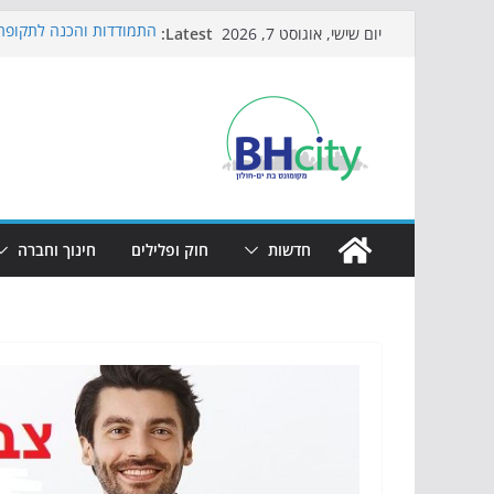
Skip
Latest:
התמודדות והכנה לתקופת 
יום שישי, אוגוסט 7, 2026
to
אי ההרפתקאות ממשיך לכ
באירוע הקיץ בגן הי"א
content
חגיגות המאה מגיעות לחוף
כדורגל באווירה מיוחדת: 
הקיץ של בני הנוער בבת־י
הערב
חדשות
חוק ופלילים
חינוך וחברה