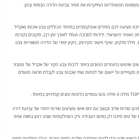
תוספות הפופולריות המייקרות את מחיר צביעת הדירה הבסיסי ובהן:
נט מציעה לכם מחירים אטרקטיביים במיוחד הכוללים צבע איכותי (אקריל
אוויר הישראלי, ידידותי לסביבה ועמיד לאורך זמן רב), תיקונים בקירות
מילוי סדקים, שיוף ויישור הקירות), ניקיון יסודי של הדירה משאריות צבע
שים שימוש בחומרים הטובים ביותר לרבות צבע הקיר של אקריל של טמבור
נט מקפידים על יישום של לפחות שתי שכבות צבע לקבלת מראה מושלם
ם שירות אדיב וקשוב עם יחס אישי ומציעים שירות ייחודי של צביעת דירה
 של טופ פיינט רק בסיום העבודה ורק כשהלקוחות שבעי רצון במאה אחוז
יות בראש שקט וכדי לדעת שהדירה שלכם בידיים טובות, קבלו המלצות חמות