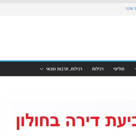
שינוי
בוש את הגינות: מאות משפחות השתתפו
: מופע המזרקות חוזר לבת-ים
הקרנת גמר המונדיאל בטרמינל עיצוב בבת-ים
ם: חוף הריביירה הופך למרחב בטוח בשעות
פוליטי
רכילות
רכילות, תרבות ופנאי