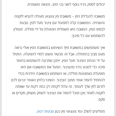
יכולים לספק גירוי נוסף לשני בני הזוג, והנאה משופרת.
משאבה להגדלת הזין – משאבת פין צעצוע מעולה להביא לזקפה
והשהייה. המשאבה קלה לתפעול עם צינור מעל לפין, טבעת
לבסיס הפין. המאבה היא חשמלית הפועלת על ידי סוללה. מומלץ
להשתמש עם ג'ל סיכוך.
איך משתמשים במשאבת פין? השימוש במשאבת הפין אולי נראה
מעט מביך בהתחלה, אבל זה מכשיר פשוט למדי להפעלה. התחל
על ידי הנחת הצינור מעל הפין. ייתכן שתרצה להשתמש בחומר
סיכה כדי למנוע גירוי מהצינור. הפעל את המשאבה אם היא
מופעלת באמצעות סוללה, או השתמש במשאבה הידנית בכדי
להתחיל להסיר אוויר מתוך הצינור. השינוי בלחץ האוויר יגרום לדם
לזרום לזין שלך לעמוד. זה עלול לקחת רק כמה דקות עד שאתה
לזקפה.לאחר מכן תוכל להסיר את הצינור לשחק משחק מקדים או
סקס.
ממליצים לשלב עוד צעצועי מין כגון
טבעות רטט
.