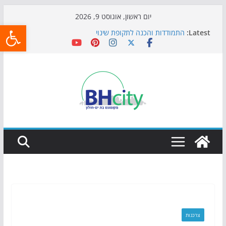
Skip
יום ראשון, אוגוסט 9, 2026
פתח
to
Latest:
התמודדות והכנה לתקופת שינוי
content
אי ההרפתקאות ממשיך לכבוש את הגינות: מאות משפחות
השתתפו באירוע הקיץ בגן הי"א
חגיגות המאה מגיעות לחוף: מופע המזרקות חוזר לבת-ים
כדורגל באווירה מיוחדת: הקרנת גמר המונדיאל בטרמינל
עיצוב בבת-ים
הקיץ של בני הנוער בבת־ים: חוף הריביירה הופך למרחב
בטוח בשעות הערב
צרכנות