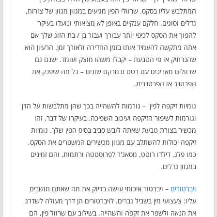
המתלבש עליו בסקס. שרוולי הפין מגיעים במגוון מגוון של צורות,
גדלים וסוגים. חלקם ענקיים באופן לא מציאותי ונועדו בעיקר
להפוך את הסקס לכיפי יותר עבורך ועבור בן / בת הזוג שלך אם
אתה מתקשה להעמיד אותו בזמן החדירה ולאורך זמן. הרעיון הוא
שהנרתיק או פי הטבעת – יקבלו משהו מוצק ועומד. ישנם גם
שרוולים מאריכים עם רטט ובמרקם שונים – כל מה שיפנק את
הפרטנר או הפרטנרית.
גומיות זיקפה לפין – גורמות להשהייה בכך שהן מתלבשות על הזין
וגורמות לשיפור הזיקפה ועיכוב השפיכה. בעיקרו של דבר, זהו
מכשיר בצורת טבעת שאתה לובש סביב בסיס הפין שלך. גומיות
זיקפה יכולות להשתלב עם מגוון מכשירים המשפרים את הסקס,
כמו פלג, דילדו רוטט, מסאג'ר לפרוסטטה ורתמות, והם זמינים
במגוון גדלים.
ויברטורים
– ויברטור איכותי עושה בדיוק את מה שאתם חושבים
עליו: צעצועי מין בשביל גברים. לויברטורים הן דרך מעולה לשדרג
את הנאה ולשפר את זקפה והשהייה. בשילוב עם שרוול פין, הם