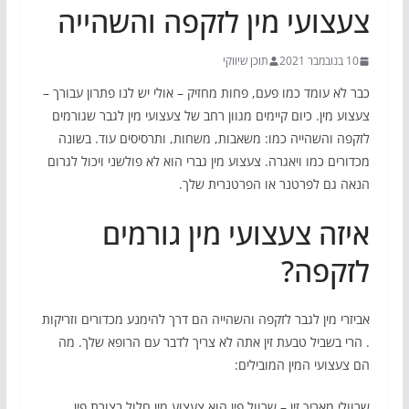
צעצועי מין לזקפה והשהייה
10 בנובמבר 2021
תוכן שיווקי
כבר לא עומד כמו פעם, פחות מחזיק – אולי יש לנו פתרון עבורך –
צעצוע מין. כיום קיימים מגוון רחב של צעצועי מין לגבר שגורמים
לזקפה והשהייה כמו: משאבות, משחות, ותרסיסים עוד. בשונה
מכדורים כמו ויאגרה. צעצוע מין גברי הוא לא פולשני ויכול לגרום
הנאה גם לפרטנר או הפרטנרית שלך.
איזה צעצועי מין גורמים
לזקפה?
אביזרי מין לגבר לזקפה והשהייה הם דרך להימנע מכדורים וזריקות
. הרי בשביל טבעת זין אתה לא צריך לדבר עם הרופא שלך. מה
הם צעצועי המין המובילים:
שרוולי מאריך זין – שרוול פין הוא צעצוע מין חלול בצורת פין