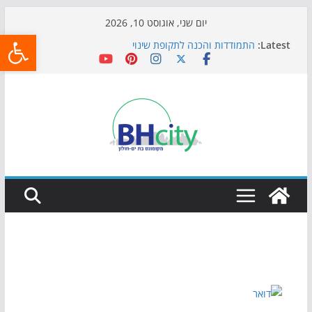
Skip
יום שני, אוגוסט 10, 2026
פתח
to
Latest:
התמודדות והכנה לתקופת שינוי
content
אי ההרפתקאות ממשיך לכבוש את הגינות: מאות משפחות
השתתפו באירוע הקיץ בגן הי"א
חגיגות המאה מגיעות לחוף: מופע המזרקות חוזר לבת-ים
כדורגל באווירה מיוחדת: הקרנת גמר המונדיאל בטרמינל
עיצוב בבת-ים
הקיץ של בני הנוער בבת־ים: חוף הריביירה הופך למרחב
בטוח בשעות הערב