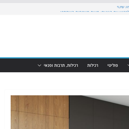
 שינוי
כבוש את הגינות: מאות משפחות השתתפו
וף: מופע המזרקות חוזר לבת-ים
 הקרנת גמר המונדיאל בטרמינל עיצוב בבת-ים
ים: חוף הריביירה הופך למרחב בטוח בשעות
פוליטי
רכילות
רכילות, תרבות ופנאי