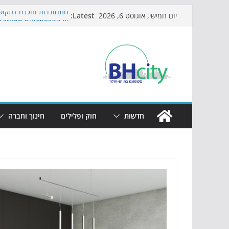
Skip
Latest:
התמודדות והכנה לתקופת
יום חמישי, אוגוסט 6, 2026
to
אי ההרפתקאות ממשיך ל
באירוע הקיץ בגן הי"א
content
חגיגות המאה מגיעות לח
כדורגל באווירה מיוחדת:
הקיץ של בני הנוער בבת־
הערב
חדשות
חוק ופלילים
חינוך וחברה