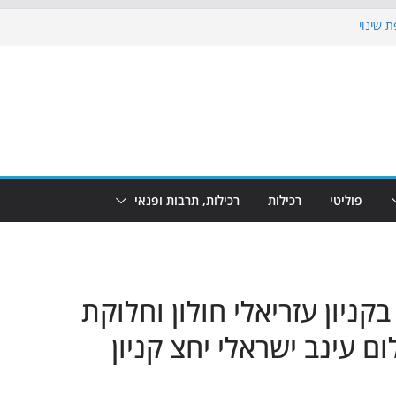
 שינוי
כבוש את הגינות: מאות משפחות השתתפו
וף: מופע המזרקות חוזר לבת-ים
 הקרנת גמר המונדיאל בטרמינל עיצוב בבת-ים
ים: חוף הריביירה הופך למרחב בטוח בשעות
פוליטי
רכילות
רכילות, תרבות ופנאי
קניון עזריאלי חולון וחלוקת
ם עינב ישראלי יחצ קניון