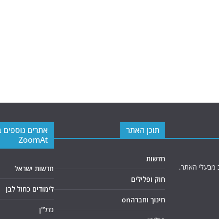
תוכן האתר
אתרים נוספים 
ZoomAt
חדשות
 מבעלי האתר.
חדשות ישראל
חוק ופלילים
לימודים כחול לבן
חינוך וחברהon
נדל"ן