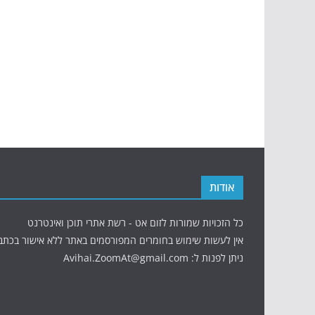
אודות
כל הזכויות שמורות לזום אט - רשת אתרי תוכן ואינטרנט
אין לעשות שימוש בחומרים המפורסמים באתר ללא אישור בכתב
ניתן לפנות ל: Avihai.ZoomAt@gmail.com