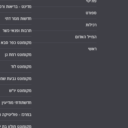
פוליטי
מדינט - בריאות ורפ
ספורט
חדשות מגזר דתי
רכילות
תרבות ופנאי כשר
המייל האדום
מקומונט כפר סבא
ראשי
מקומונט רמת גן
מקומונט לוד
מקומונט גבעת שמו
מקומונט יו"ש
חדשתודתי מודיעין
במרכז - פוליטיקה 
מקומונט חולון בת י