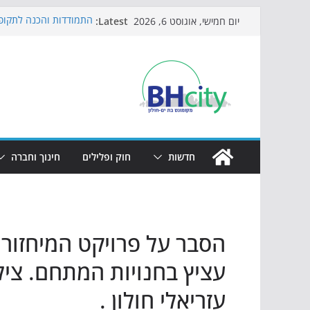
Skip
Latest:
התמודדות והכנה לתקופת
יום חמישי, אוגוסט 6, 2026
to
אי ההרפתקאות ממשיך ל
באירוע הקיץ בגן הי"א
content
חגיגות המאה מגיעות לח
כדורגל באווירה מיוחדת:
הקיץ של בני הנוער בבת־
הערב
חדשות
חוק ופלילים
חינוך וחברה
הסבר על פרויקט המיחזור ב
עציץ בחנויות המתחם. צילו
עזריאלי חולון .