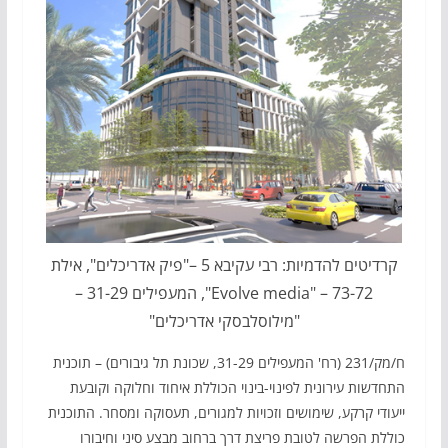
קרדיטים להדמיות: רבי עקיבא 5 –"פיק אדריכלים", אילת
73-72 – "Evolve media", המעפילים 31-29 –
"מילוסלבסקי אדריכלים"
ח/מק/231 (רח' המעפילים 31-29, שכונת תל גיבורים) – תוכנית
התחדשות עירונית לפינוי-בינוי הכוללת איחוד וחלוקה וקובעת
ייעודי קרקע, שימושים וזכויות למגורים, תעסוקה ומסחר. התוכנית
כוללת הפרשה לטובת פריצת דרך ברחוב מבצע סיני וחיבורו