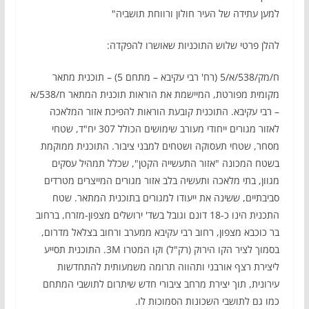
למען עתידה של העיר חולון ורווחת תושביה"
להלן פרטי שלוש התוכניות שאושרו להפקדה:
ח/מק/538/א/5 (רח' רבי עקיבא – מתחם 5) – תוכנית מתאר
מקומית מפורטת, המיישמת את הוראות תוכנית המתאר ח/538/א
– רבי עקיבא. התוכנית קובעת הוראות להפיכת אזור המלאכה
לאזור מגורים ייחודי מעורב שימושים הכולל 307 יח"ד, שטחי
מסחר, שטחי תעסוקה ושטחים למבני ציבור. התוכנית ממוקמת
בשטח המכונה "אזור התעשייה הקטן", שכלל תמהיל עסקים
מגוון, בתי מלאכה ותעשיה בלב אזור מגורים המייצרים מטרדים
סביבתיים, ששינה את ייעודו למגורים בתוכנית המתאר. שטח
התכנית הינו כ-18 דונם וגובל בשד' ירושלים מצפון-מזרח, ברחוב
בר כוכבא מצפון, רחוב רבי עקיבא ממערב ורחוב בצלאל מדרום,
בסמוך לציר הקו הירוק (רק"ל) וקו המטרו 3M. התוכנית תסייע
ליצירת רצף אורבני ותהווה תרומה משמעותית להתחדשות
עירונית, תוך יצירת מרחב ציבורי חדש שיתרום לתושבי המתחם
כמו גם לתושבי השכונות הסמוכות לו.