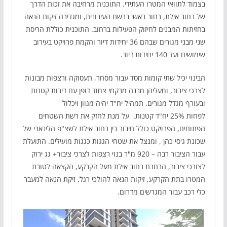
בצמוד לתוואי המטרו העתידי. התוכנית מרחיבה את זכות הדרך
של רחוב אילת, רחוב ראשי ברשת העירונית, ומגדירה זיקות הנאה
בחזיתות המבנים לחיזוק הפעילות ברחוב. התוכנית כוללת הריסת
שני מבני מגורים שבהם 36 יחידות דיור והקמת פרויקט בעירוב
שימושים ועד 140 יחידות דיור.
הבינוי יכיל שתי קומות מסד עבור מסחר, תעסוקה ורצפות מבונות
לצרכי ציבור, ומעליהן מבנה מרקמי צמוד דופן עם דירות קטנות
ובעורף מגדל מגורים. תמהיל יח"ד יהיה מגוון ויכלול
לפחות 25% יח"ד קטנות. על מנת לחזק את רשת השטחים
הפתוחים, הפרויקט כולל חיבור בין רחוב אילת לשצ"פ הלינארי של
שכונת ג'סי כהן , ומנצל את שטחי הגגות כגגות מועילים. התועלת
עבור הציבור רבה – 920 מ"ר בנוי רצפות לצרכי ציבור+ גג ירוק
לצורכי ציבור, הרחבת רחוב אילת מעל הקרקע, הקצאה לטובת
המטרו בתת הקרקע, זיקות הנאה להולכי רגל, זיקת הנאה למעבר
כלי רכב עבור המגרשים מדרום.