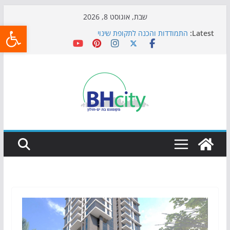
Skip
שבת, אוגוסט 8, 2026
פתח
to
Latest:
התמודדות והכנה לתקופת שינוי
content
אי ההרפתקאות ממשיך לכבוש את הגינות: מאות משפחות
השתתפו באירוע הקיץ בגן הי"א
חגיגות המאה מגיעות לחוף: מופע המזרקות חוזר לבת-ים
כדורגל באווירה מיוחדת: הקרנת גמר המונדיאל בטרמינל
עיצוב בבת-ים
הקיץ של בני הנוער בבת־ים: חוף הריביירה הופך למרחב
בטוח בשעות הערב