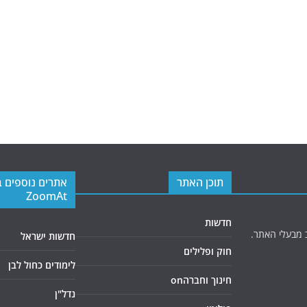
תוכן האתר
אתרים נוספים 
ZoomAt
חדשות
 מבעלי האתר.
חדשות ישראל
חוק ופלילים
לימודים כחול לבן
חינוך וחברהon
נדל"ן