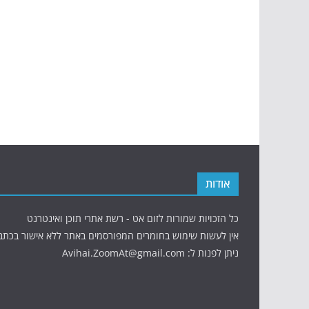
אודות
כל הזכויות שמורות לזום אט - רשת אתרי תוכן ואינטרנט
אין לעשות שימוש בחומרים המפורסמים באתר ללא אישור בכתב
ניתן לפנות ל: Avihai.ZoomAt@gmail.com