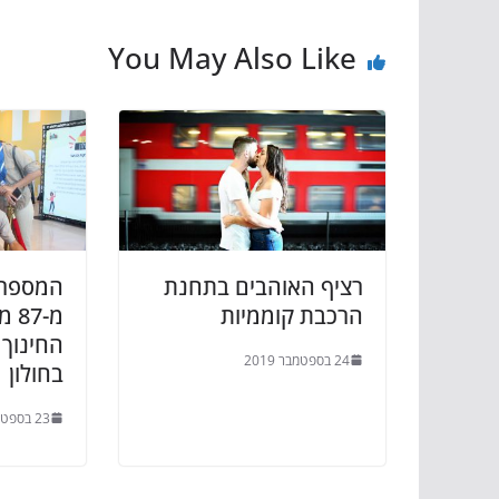
You May Also Like
רציף האוהבים בתחנת
המספרי
הרכבת קוממיות
מ-7
החינוך 
24 בספטמבר 2019
בחולון
23 בספטמבר 2019