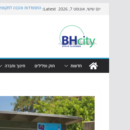
Skip
Latest:
התמודדות והכנה לתקופת 
יום שישי, אוגוסט 7, 2026
to
אי ההרפתקאות ממשיך לכ
באירוע הקיץ בגן הי"א
content
חגיגות המאה מגיעות לחוף
כדורגל באווירה מיוחדת: 
הקיץ של בני הנוער בבת־י
הערב
חדשות
חוק ופלילים
חינוך וחברה