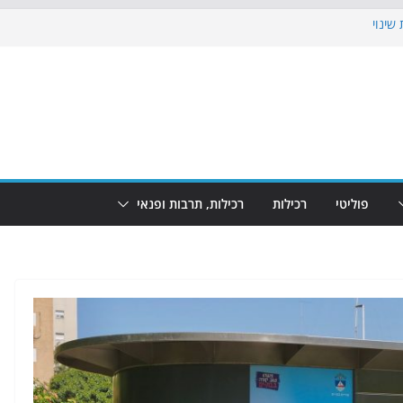
שינוי
בוש את הגינות: מאות משפחות השתתפו
: מופע המזרקות חוזר לבת-ים
הקרנת גמר המונדיאל בטרמינל עיצוב בבת-ים
ם: חוף הריביירה הופך למרחב בטוח בשעות
פוליטי
רכילות
רכילות, תרבות ופנאי