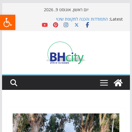
Skip
יום ראשון, אוגוסט 9, 2026
פתח
to
Latest:
התמודדות והכנה לתקופת שינוי
content
אי ההרפתקאות ממשיך לכבוש את הגינות: מאות משפחות
השתתפו באירוע הקיץ בגן הי"א
חגיגות המאה מגיעות לחוף: מופע המזרקות חוזר לבת-ים
כדורגל באווירה מיוחדת: הקרנת גמר המונדיאל בטרמינל
עיצוב בבת-ים
הקיץ של בני הנוער בבת־ים: חוף הריביירה הופך למרחב
בטוח בשעות הערב