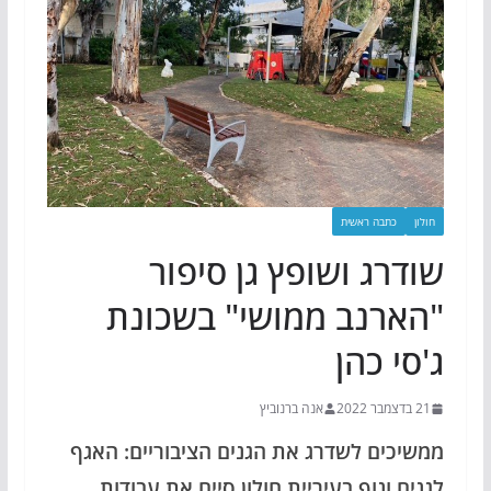
חולון
כתבה ראשית
שודרג ושופץ גן סיפור
"הארנב ממושי" בשכונת
ג'סי כהן
21 בדצמבר 2022
אנה ברנוביץ
ממשיכים לשדרג את הגנים הציבוריים: האגף
לגנים ונוף בעיריית חולון סיים את עבודות