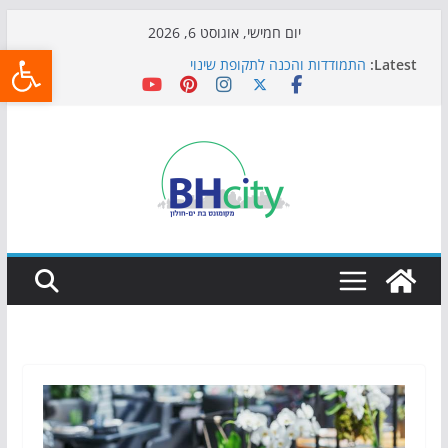
Skip
יום חמישי, אוגוסט 6, 2026
פתח
to
Latest:
התמודדות והכנה לתקופת שינוי
content
אי ההרפתקאות ממשיך לכבוש את הגינות: מאות משפחות
השתתפו באירוע הקיץ בגן הי"א
חגיגות המאה מגיעות לחוף: מופע המזרקות חוזר לבת-ים
כדורגל באווירה מיוחדת: הקרנת גמר המונדיאל בטרמינל
עיצוב בבת-ים
הקיץ של בני הנוער בבת־ים: חוף הריביירה הופך למרחב
בטוח בשעות הערב