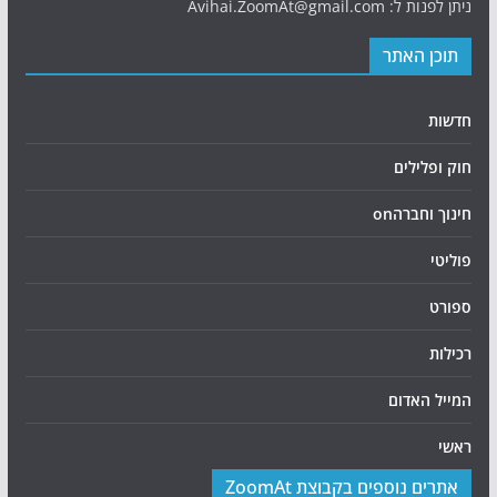
ניתן לפנות ל: Avihai.ZoomAt@gmail.com
תוכן האתר
חדשות
חוק ופלילים
חינוך וחברהon
פוליטי
ספורט
רכילות
המייל האדום
ראשי
אתרים נוספים בקבוצת ZoomAt