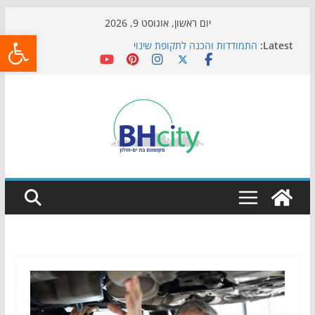
Skip
יום ראשון, אוגוסט 9, 2026
פתח
to
Latest:
התמודדות והכנה לתקופת שינוי
content
אי ההרפתקאות ממשיך לכבוש את הגינות: מאות משפחות
השתתפו באירוע הקיץ בגן הי"א
חגיגות המאה מגיעות לחוף: מופע המזרקות חוזר לבת-ים
כדורגל באווירה מיוחדת: הקרנת גמר המונדיאל בטרמינל
עיצוב בבת-ים
הקיץ של בני הנוער בבת־ים: חוף הריביירה הופך למרחב
בטוח בשעות הערב