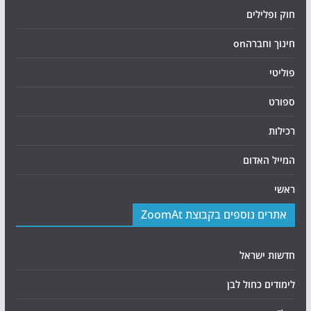
חוק ופלילים
חינוך וחברהon
פוליטי
ספורט
רכילות
המייל האדום
ראשי
אתרים נוספים בקבוצת ZoomAt
חדשות ישראל
לימודים כחול לבן