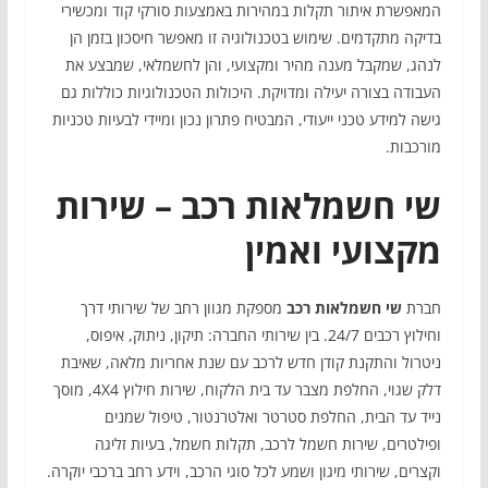
המאפשרת איתור תקלות במהירות באמצעות סורקי קוד ומכשירי
בדיקה מתקדמים. שימוש בטכנולוגיה זו מאפשר חיסכון בזמן הן
לנהג, שמקבל מענה מהיר ומקצועי, והן לחשמלאי, שמבצע את
העבודה בצורה יעילה ומדויקת. היכולות הטכנולוגיות כוללות גם
גישה למידע טכני ייעודי, המבטיח פתרון נכון ומיידי לבעיות טכניות
מורכבות.
שי חשמלאות רכב – שירות
מקצועי ואמין
חברת
שי חשמלאות רכב
מספקת מגוון רחב של שירותי דרך
וחילוץ רכבים 24/7. בין שירותי החברה: תיקון, ניתוק, איפוס,
ניטרול והתקנת קודן חדש לרכב עם שנת אחריות מלאה, שאיבת
דלק שגוי, החלפת מצבר עד בית הלקוח, שירות חילוץ 4X4, מוסך
נייד עד הבית, החלפת סטרטר ואלטרנטור, טיפול שמנים
ופילטרים, שירות חשמל לרכב, תקלות חשמל, בעיות זליגה
וקצרים, שירותי מיגון ושמע לכל סוגי הרכב, וידע רחב ברכבי יוקרה.