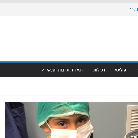
שינוי
בוש את הגינות: מאות משפחות השתתפו
: מופע המזרקות חוזר לבת-ים
הקרנת גמר המונדיאל בטרמינל עיצוב בבת-ים
ם: חוף הריביירה הופך למרחב בטוח בשעות
פוליטי
רכילות
רכילות, תרבות ופנאי