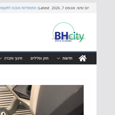
Skip
Latest:
התמודדות והכנה לתקופת 
יום שישי, אוגוסט 7, 2026
to
אי ההרפתקאות ממשיך לכ
באירוע הקיץ בגן הי"א
content
חגיגות המאה מגיעות לחוף
כדורגל באווירה מיוחדת: 
הקיץ של בני הנוער בבת־י
הערב
חדשות
חוק ופלילים
חינוך וחברה