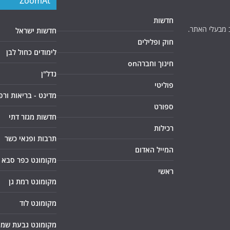
ZoomAt
חדשות
 מבעלי האתר.
חדשות ישראל
חוק ופלילים
לימודים כחול לבן
חינוך וחברהon
נדל"ן
פוליטי
מדינט - בריאות ורפ
ספורט
חדשות מגזר דתי
רכילות
תרבות ופנאי כשר
המייל האדום
מקומונט כפר סבא
ראשי
מקומונט רמת גן
מקומונט לוד
מקומונט גבעת שמו