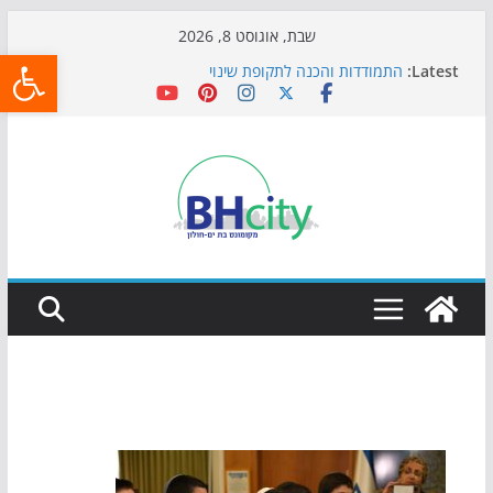
Skip
שבת, אוגוסט 8, 2026
פתח
to
Latest:
התמודדות והכנה לתקופת שינוי
content
אי ההרפתקאות ממשיך לכבוש את הגינות: מאות משפחות
השתתפו באירוע הקיץ בגן הי"א
חגיגות המאה מגיעות לחוף: מופע המזרקות חוזר לבת-ים
כדורגל באווירה מיוחדת: הקרנת גמר המונדיאל בטרמינל
עיצוב בבת-ים
הקיץ של בני הנוער בבת־ים: חוף הריביירה הופך למרחב
בטוח בשעות הערב