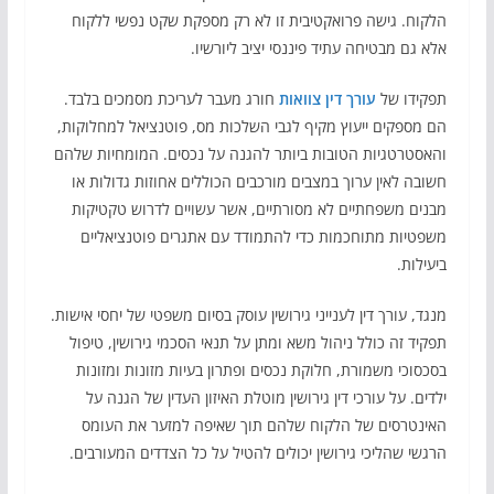
הלקוח. גישה פרואקטיבית זו לא רק מספקת שקט נפשי ללקוח
אלא גם מבטיחה עתיד פיננסי יציב ליורשיו.
תפקידו של
עורך דין צוואות
חורג מעבר לעריכת מסמכים בלבד.
הם מספקים ייעוץ מקיף לגבי השלכות מס, פוטנציאל למחלוקות,
והאסטרטגיות הטובות ביותר להגנה על נכסים. המומחיות שלהם
חשובה לאין ערוך במצבים מורכבים הכוללים אחוזות גדולות או
מבנים משפחתיים לא מסורתיים, אשר עשויים לדרוש טקטיקות
משפטיות מתוחכמות כדי להתמודד עם אתגרים פוטנציאליים
ביעילות.
מנגד, עורך דין לענייני גירושין עוסק בסיום משפטי של יחסי אישות.
תפקיד זה כולל ניהול משא ומתן על תנאי הסכמי גירושין, טיפול
בסכסוכי משמורת, חלוקת נכסים ופתרון בעיות מזונות ומזונות
ילדים. על עורכי דין גירושין מוטלת האיזון העדין של הגנה על
האינטרסים של הלקוח שלהם תוך שאיפה למזער את העומס
הרגשי שהליכי גירושין יכולים להטיל על כל הצדדים המעורבים.