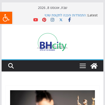
Skip
שבת, אוגוסט 8, 2026
פתח
to
Latest:
התמודדות והכנה לתקופת שינוי
content
אי ההרפתקאות ממשיך לכבוש את הגינות: מאות משפחות
השתתפו באירוע הקיץ בגן הי"א
חגיגות המאה מגיעות לחוף: מופע המזרקות חוזר לבת-ים
כדורגל באווירה מיוחדת: הקרנת גמר המונדיאל בטרמינל
עיצוב בבת-ים
הקיץ של בני הנוער בבת־ים: חוף הריביירה הופך למרחב
בטוח בשעות הערב