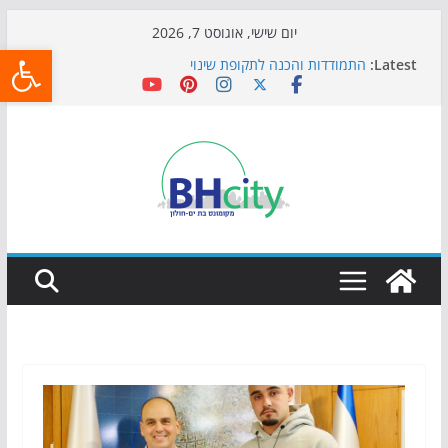
Skip
יום שישי, אוגוסט 7, 2026
פתח
to
Latest:
התמודדות והכנה לתקופת שינוי
content
אי ההרפתקאות ממשיך לכבוש את הגינות: מאות משפחות
השתתפו באירוע הקיץ בגן הי"א
חגיגות המאה מגיעות לחוף: מופע המזרקות חוזר לבת-ים
כדורגל באווירה מיוחדת: הקרנת גמר המונדיאל בטרמינל
עיצוב בבת-ים
הקיץ של בני הנוער בבת־ים: חוף הריביירה הופך למרחב
בטוח בשעות הערב