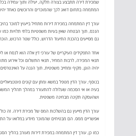
שמכירת דירה תתבצע בצורה חלקה, יעילה ותוך עמידה בכל ד
המתמחה בתחום דואג לכך שהמוכרים והרוכשים כאחד יהיו מ
עורך דין המתמחה במכירת דירות מתחיל בייעוץ למוכר בהי
הנכס, תוך הבטחה שאין בעיות משפטיות בלתי תלויות כמו ש
גם מסייעים בהכנת התיעוד הדרוש, כולל שטר הרכוש, הוכחת 
אחד התפקידים העיקריים של עורכי דין אלה הוא לנסח או ל
תנאי המכירה, לרבות המחיר, תנאי התשלום וכל אירוע מתו
יהיה הוגן, מקיף ומחייב משפטית, תוך הגנה על האינטרסים
בנוסף, עורך הדין מטפל במשא ומתן עם קונים פוטנציאליים 
בעיה או אי הסכמה שעלולה להתעורר במהלך תהליך המשא ו
ושהעסקה תקינה מבחינה משפטית.
עורך הדין מייעץ גם בהשלכות המס של מכירת דירה. זה כולל ח
אפשריים ממס. הם מבטיחים שהמוכר מיודע במלואו על התחיי
כמו כן, עורך דין המתמחה במכירת דירות מעורב בהליך הס