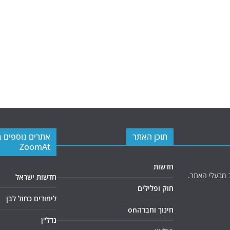
תוכן האתר
אתרים נוספים 
ZoomAt
חדשות
 מבעלי האתר.
חדשות ישראל
חוק ופלילים
לימודים כחול לבן
חינוך וחברהon
נדל"ן