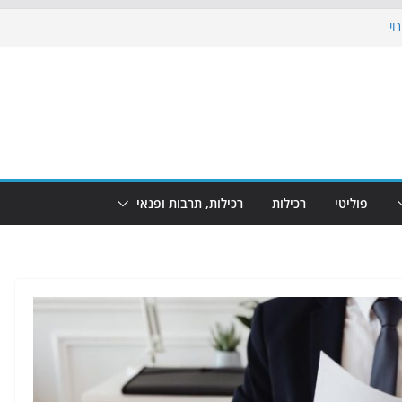
וי
 את הגינות: מאות משפחות השתתפו
ופע המזרקות חוזר לבת-ים
נת גמר המונדיאל בטרמינל עיצוב בבת-ים
חוף הריביירה הופך למרחב בטוח בשעות
פוליטי
רכילות
רכילות, תרבות ופנאי