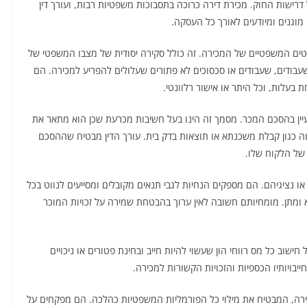
רישות החוק. מכירת דירה כרוכה בתסבוכות משפטיות רבות, ועורך דין
וגנים ומיודעים לאורך כל העסקה.
בטים המשפטיים של המכירה. זה כולל סקירה יסודית של מצבו המשפטי של
עבודים, שעבודים או סכסוכים לא פתורים שעלולים להפריע למכירה. הם
בעלות, וכל היתר או אישור רלוונטי.
עיין בהסכם המכר. מסמך זה הינו בעל חשיבות מכרעת שכן הוא מתאר את
וה כגון קבלת משכנתא או תוצאות בדק בית. עורך הדין מבטיח שההסכם
 של הלקוח שלו.
או נציגיהם. הם מספקים הנחיות לגבי תנאים מקובלים ומסייעים לנווט בכל
מתן. מומחיותם חשובה לאין ערוך בהבטחת שמירה על זכויות המוכר
ישוב כל מס רווחי הון שעשוי להיות חייב ובחינת פטורים או ניכויים
בויותיו הכספיות והזכויות הקשורות למכירה.
גירה, המבטיח את מילוי כל הפורמליות המשפטיות כהלכה. הם מפקחים על