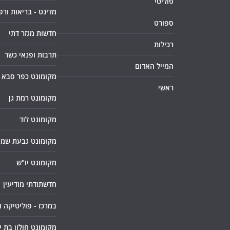
פוליטי
מדינט - בריאות ורפ
ספורט
חדשות מגזר דתי
רכילות
תרבות ופנאי כשר
המייל האדום
מקומונט כפר סבא
ראשי
מקומונט רמת גן
מקומונט לוד
מקומונט גבעת שמו
מקומונט יו"ש
חדשתודתי מודיעין
במרכז - פוליטיקה 
מקומונט חולון בת י