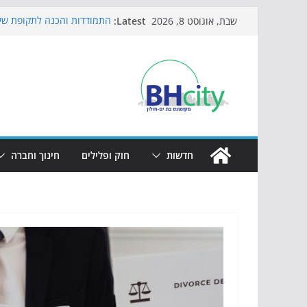
Skip
Latest:
התמודדות והכנה לתקופת שינ
שבת, אוגוסט 8, 2026
to
אי ההרפתקאות ממשיך לכבוש
באירוע הקיץ בגן הי"א
content
חגיגות המאה מגיעות לחוף: מ
כדורגל באווירה מיוחדת: הקר
הקיץ של בני הנוער בבת־ים: 
הערב
חדשות
חוק ופלילים
חינוך וחברה