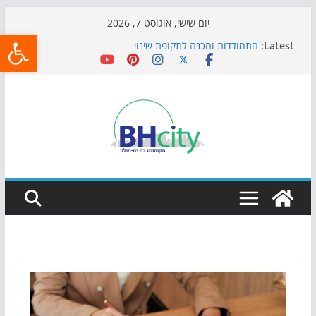
Skip
יום שישי, אוגוסט 7, 2026
פתח
to
Latest:
התמודדות והכנה לתקופת שינוי
content
אי ההרפתקאות ממשיך לכבוש את הגינות: מאות משפחות
השתתפו באירוע הקיץ בגן הי"א
חגיגות המאה מגיעות לחוף: מופע המזרקות חוזר לבת-ים
כדורגל באווירה מיוחדת: הקרנת גמר המונדיאל בטרמינל
עיצוב בבת-ים
הקיץ של בני הנוער בבת־ים: חוף הריביירה הופך למרחב
בטוח בשעות הערב