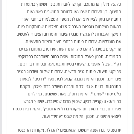
75.73 מיליון ₪ מתוכם יוקדשו לעבודות בינוי ושיפוץ במוסדות
החינוך. בין העבודות שיבוצעו לרווחת התושבים באמצעות
התב"רים ניתן לציין את: הגדלת מספר המצלמות ברחבי העיר
במאות מצלמות נוספות מעבר ל-478 מצלמות שמותקנות כיום,
המשך העבודות להנגשת מבני הציבור והמרחב הציבורי לאנשים
עם מוגבלויות, עבודות פיתוח ברחבי העיר ובאזור התעשייה,
פרויקטים במינהל ההנדסה, התחדשות עירונית, מתחם הבריכה
הלימודית, תכנון פארק החולות, שפת רחוב משודרגת בפרויקטי
רק"ל, שבילי אופניים, שיפורי בטיחות בתנועה ובטיחות בדרכים,
פרויקטי תיעול, פיתוח גנים חדשים, עבודות שיקום ושדרוג בגנים
ציבוריים, תכנון והקמת מבנה קבוע לבית ספר "דרכים" לבעיות
התנהגות, בניית 8 גני ילדים ומבנה משולב ברח' פיכמן, הקמת
בי"ס יסודי "שמגר", הקמת חט"ב נאות שושנים, גני ילדים
בח-370/4 (קריית רבין), שיפוץ מרכז שטיינברג, שיפוץ מגרש
צפרירים, בניית מעון יום שיקומי ברח' אהרונוביץ', הקמת בית כנסת
ליוצאי אתיופיה, תכנון והקמת שבט "עתיד" ועוד.
יודגש, כי גם השנה יימשכו המאמצים להגדלת מקורות ההכנסה