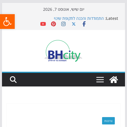
Skip
יום שישי, אוגוסט 7, 2026
פתח
to
Latest:
התמודדות והכנה לתקופת שינוי
content
אי ההרפתקאות ממשיך לכבוש את הגינות: מאות משפחות
השתתפו באירוע הקיץ בגן הי"א
חגיגות המאה מגיעות לחוף: מופע המזרקות חוזר לבת-ים
כדורגל באווירה מיוחדת: הקרנת גמר המונדיאל בטרמינל
עיצוב בבת-ים
הקיץ של בני הנוער בבת־ים: חוף הריביירה הופך למרחב
בטוח בשעות הערב
צרכנות