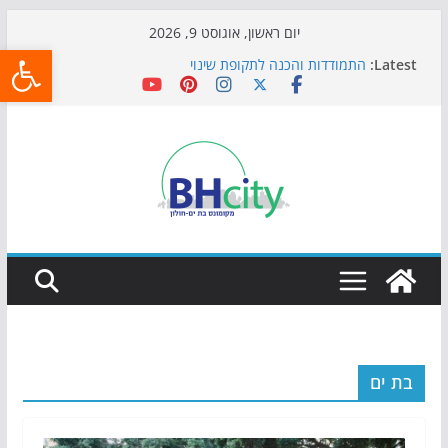
Skip
יום ראשון, אוגוסט 9, 2026
פתח
to
Latest:
התמודדות והכנה לתקופת שינוי
content
אי ההרפתקאות ממשיך לכבוש את הגינות: מאות משפחות
השתתפו באירוע הקיץ בגן הי"א
חגיגות המאה מגיעות לחוף: מופע המזרקות חוזר לבת-ים
כדורגל באווירה מיוחדת: הקרנת גמר המונדיאל בטרמינל
עיצוב בבת-ים
הקיץ של בני הנוער בבת־ים: חוף הריביירה הופך למרחב
בטוח בשעות הערב
בת ים