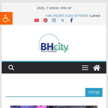
Skip
יום שישי, אוגוסט 7, 2026
פתח
to
Latest:
התמודדות והכנה לתקופת שינוי
content
אי ההרפתקאות ממשיך לכבוש את הגינות: מאות משפחות
השתתפו באירוע הקיץ בגן הי"א
חגיגות המאה מגיעות לחוף: מופע המזרקות חוזר לבת-ים
כדורגל באווירה מיוחדת: הקרנת גמר המונדיאל בטרמינל
עיצוב בבת-ים
הקיץ של בני הנוער בבת־ים: חוף הריביירה הופך למרחב
בטוח בשעות הערב
קהילה