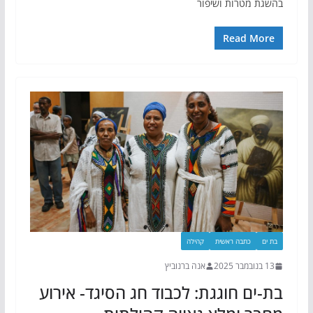
בהשגת מטרות ושיפור
Read More
בת ים
כתבה ראשית
קהילה
13 בנובמבר 2025
אנה ברנוביץ
בת-ים חוגגת: לכבוד חג הסיגד- אירוע