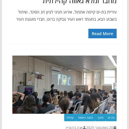
מחבר ומלא גאווה קהילתית
עיריית בת-ים קיימה אתמול, אירוע חגיגי לציון חג הסיגד, שיחול
בשבוע הבא, במעמד ראש העיר צביקה ברוט, חברי מועצת העיר
Read More
בת ים
חינוך
כתבה ראשית
קהילה
20 באוקטובר 2025
אנה ברנוביץ