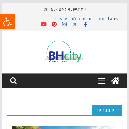
Skip
יום שישי, אוגוסט 7, 2026
פתח
to
Latest:
התמודדות והכנה לתקופת שינוי
content
אי ההרפתקאות ממשיך לכבוש את הגינות: מאות משפחות
השתתפו באירוע הקיץ בגן הי"א
חגיגות המאה מגיעות לחוף: מופע המזרקות חוזר לבת-ים
כדורגל באווירה מיוחדת: הקרנת גמר המונדיאל בטרמינל
עיצוב בבת-ים
הקיץ של בני הנוער בבת־ים: חוף הריביירה הופך למרחב
בטוח בשעות הערב
יחידות דיור