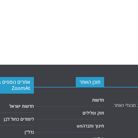
תוכן האתר
אתרים נוספים 
ZoomAt
חדשות
 מבעלי האתר.
חדשות ישראל
חוק ופלילים
לימודים כחול לבן
חינוך וחברהon
נדל"ן