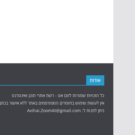
אודות
כל הזכויות שמורות לזום אט - רשת אתרי תוכן ואינטרנט
אין לעשות שימוש בחומרים המפורסמים באתר ללא אישור בכתב
ניתן לפנות ל: Avihai.ZoomAt@gmail.com