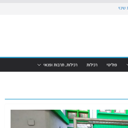
שינוי
בוש את הגינות: מאות משפחות השתתפו
: מופע המזרקות חוזר לבת-ים
הקרנת גמר המונדיאל בטרמינל עיצוב בבת-ים
ם: חוף הריביירה הופך למרחב בטוח בשעות
פוליטי
רכילות
רכילות, תרבות ופנאי