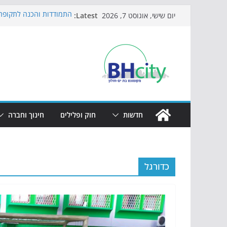
Skip
Latest:
התמודדות והכנה לתקופת 
יום שישי, אוגוסט 7, 2026
to
אי ההרפתקאות ממשיך לכ
באירוע הקיץ בגן הי"א
content
חגיגות המאה מגיעות לחוף
כדורגל באווירה מיוחדת: 
הקיץ של בני הנוער בבת־י
הערב
חדשות
חוק ופלילים
חינוך וחברה
כדורגל