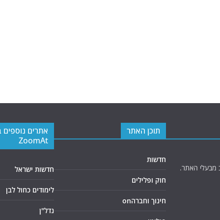
תוכן האתר
אתרים נוספים 
ZoomAt
חדשות
 מבעלי האתר.
חדשות ישראל
חוק ופלילים
לימודים כחול לבן
חינוך וחברהon
נדל"ן