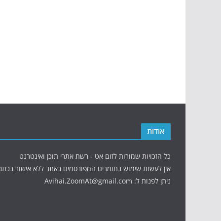
אודות
כל הזכויות שמורות לזום אט - רשת אתרי תוכן ואינטרנט
אין לעשות שימוש בחומרים המפורסמים באתר ללא אישור בכתב
ניתן לפנות ל: Avihai.ZoomAt@gmail.com