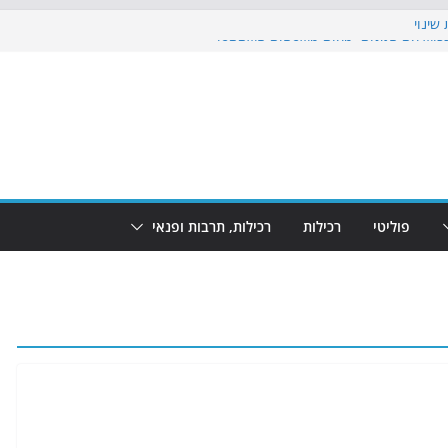
שינוי
בוש את הגינות: מאות משפחות השתתפו
: מופע המזרקות חוזר לבת-ים
הקרנת גמר המונדיאל בטרמינל עיצוב בבת-ים
ם: חוף הריביירה הופך למרחב בטוח בשעות
פוליטי
רכילות
רכילות, תרבות ופנאי