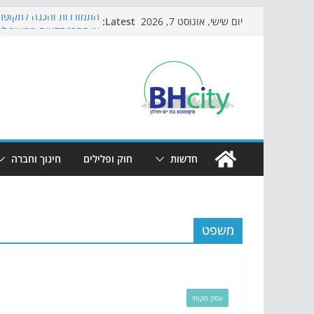
Skip
Latest:
התמודדות והכנה לתקופת 
יום שישי, אוגוסט 7, 2026
to
אי ההרפתקאות ממשיך לכ
באירוע הקיץ בגן הי"א
content
חגיגות המאה מגיעות לחוף
כדורגל באווירה מיוחדת: 
הקיץ של בני הנוער בבת־י
הערב
חדשות
חוק ופלילים
חינוך וחברה
משפט
עסק מקומי