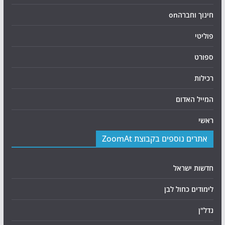
חינוך וחברהon
פוליטי
ספורט
רכילות
המייל האדום
ראשי
אתרים נוספים בקבוצת ZoomAt
חדשות ישראל
לימודים כחול לבן
נדל"ן