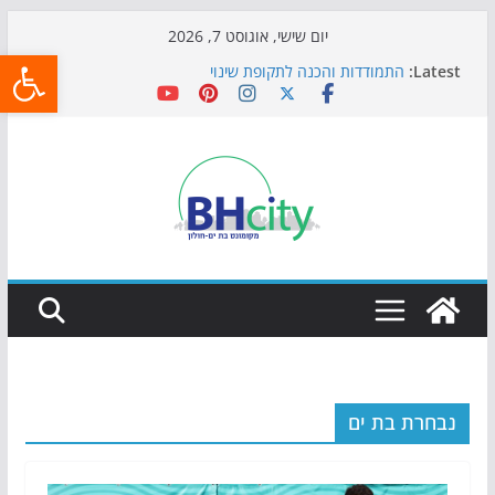
Skip
יום שישי, אוגוסט 7, 2026
פתח
to
Latest:
התמודדות והכנה לתקופת שינוי
content
אי ההרפתקאות ממשיך לכבוש את הגינות: מאות משפחות
השתתפו באירוע הקיץ בגן הי"א
חגיגות המאה מגיעות לחוף: מופע המזרקות חוזר לבת-ים
כדורגל באווירה מיוחדת: הקרנת גמר המונדיאל בטרמינל
עיצוב בבת-ים
הקיץ של בני הנוער בבת־ים: חוף הריביירה הופך למרחב
בטוח בשעות הערב
נבחרת בת ים