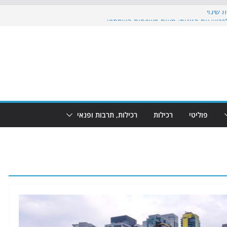
 שינוי
כבוש את הגינות: מאות משפחות השתתפו
ף: מופע המזרקות חוזר לבת-ים
 הקרנת גמר המונדיאל בטרמינל עיצוב בבת-ים
ים: חוף הריביירה הופך למרחב בטוח בשעות
פוליטי
רכילות
רכילות, תרבות ופנאי