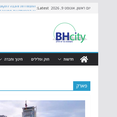
Skip
Latest:
התמודדות והכנה לתקופת
יום ראשון, אוגוסט 9, 2026
to
אי ההרפתקאות ממשיך ל
באירוע הקיץ בגן הי"א
content
חגיגות המאה מגיעות לחו
כדורגל באווירה מיוחדת:
הקיץ של בני הנוער בבת־
הערב
חדשות
חוק ופלילים
חינוך וחברה
פארק