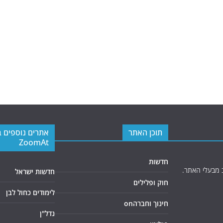
תוכן האתר
אתרים נוספים 
ZoomAt
חדשות
 מבעלי האתר.
חדשות ישראל
חוק ופלילים
לימודים כחול לבן
חינוך וחברהon
נדל"ן