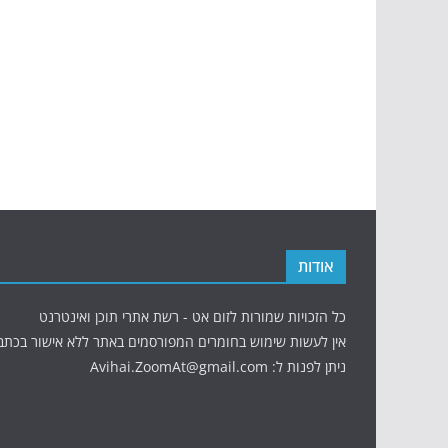
אודות
כל הזכויות שמורות לזום אט - רשת אתרי תוכן ואינטרנט
אין לעשות שימוש בחומרים המפורסמים באתר ללא אישור בכתב
ניתן לפנות ל: Avihai.ZoomAt@gmail.com