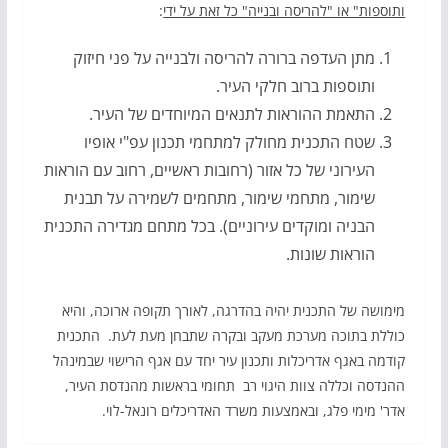
ותוספות" או "להריסה ובנייה" כל זאת על ידי
:
מתן העדפה ברורה להריסה ולבנייה על פני חיזוק
ותוספות ברוב חלקי העיר.
התאמת ההוראות לתנאים המיוחדים של העיר.
שטח התכנית מחולק למתחמי תכנון עפ"י אופיו
העירוני של כל אזור (רחובות ראשיים, רחוב עם הוראות
שימור, מתחמי שימור, מתחמים לשמירה על תבנית
הבניה ומוקדים עירוניים). בכל מתחם מגדירה התכנית
הוראות שונות.
מימושה של התכנית יהיה בהדרגה, לאורך תקופה ארוכה, והיא
כוללת בתוכה מערכת מעקב ובקרה שתבחן מעת לעת. התכנית
קודמה באגף אדריכלות ותכנון עיר יחד עם אגף הרישוי שבמינהל
ההנדסה וכללה צוות היגוי רב תחומי בראשות מהנדסת העיר,
אדר' מימי פלג, ובאמצעות משרד האדריכלים רונאל-לוי.