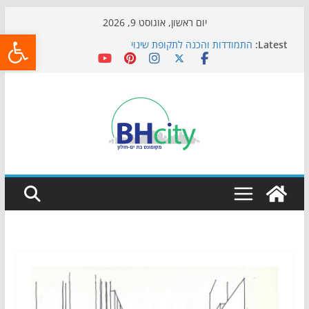
Skip
יום ראשון, אוגוסט 9, 2026
פתח
to
Latest:
התמודדות והכנה לתקופת שינוי
content
אי ההרפתקאות ממשיך לכבוש את הגינות: מאות משפחות
השתתפו באירוע הקיץ בגן הי"א
חגיגות המאה מגיעות לחוף: מופע המזרקות חוזר לבת-ים
כדורגל באווירה מיוחדת: הקרנת גמר המונדיאל בטרמינל
עיצוב בבת-ים
הקיץ של בני הנוער בבת־ים: חוף הריביירה הופך למרחב
בטוח בשעות הערב