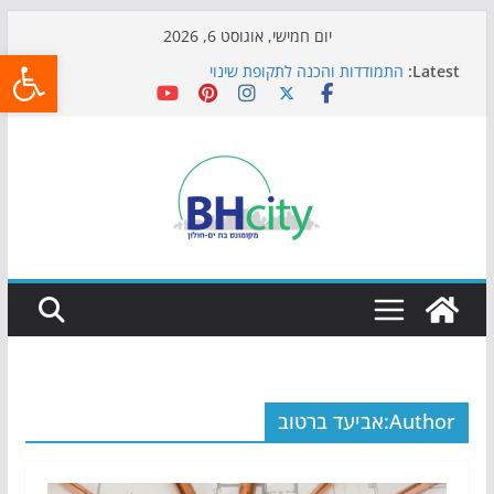
Skip
יום חמישי, אוגוסט 6, 2026
פתח
to
Latest:
התמודדות והכנה לתקופת שינוי
content
אי ההרפתקאות ממשיך לכבוש את הגינות: מאות משפחות
השתתפו באירוע הקיץ בגן הי"א
חגיגות המאה מגיעות לחוף: מופע המזרקות חוזר לבת-ים
כדורגל באווירה מיוחדת: הקרנת גמר המונדיאל בטרמינל
עיצוב בבת-ים
הקיץ של בני הנוער בבת־ים: חוף הריביירה הופך למרחב
בטוח בשעות הערב
Author:
אביעד ברטוב