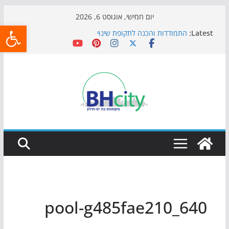
Skip
יום חמישי, אוגוסט 6, 2026
פתח
to
Latest:
התמודדות והכנה לתקופת שינוי
content
אי ההרפתקאות ממשיך לכבוש את הגינות: מאות משפחות
השתתפו באירוע הקיץ בגן הי"א
חגיגות המאה מגיעות לחוף: מופע המזרקות חוזר לבת-ים
כדורגל באווירה מיוחדת: הקרנת גמר המונדיאל בטרמינל
עיצוב בבת-ים
הקיץ של בני הנוער בבת־ים: חוף הריביירה הופך למרחב
בטוח בשעות הערב
pool-g485fae210_640