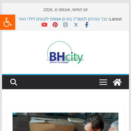
Skip
יום חמישי, אוגוסט 6, 2026
פתח
to
Latest:
כבר נערכים לתשפ"ז: בת-ים אוספת ילקוטים לילדי העיר
content
חגיגות המאה מגיעות לחוף: מופע המזרקות חוזר לבת-ים
כדורגל באווירה מיוחדת: הקרנת גמר המונדיאל בטרמינל
עיצוב בבת-ים
הקיץ של בני הנוער בבת־ים: חוף הריביירה הופך למרחב
בטוח בשעות הערב
התמודדות והכנה לתקופת שינוי