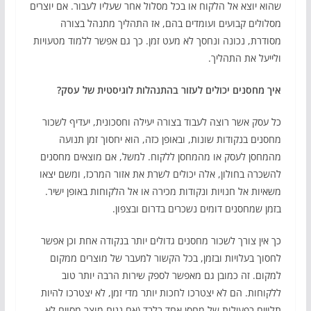
שהוא יוצא אל הלקוח או בכל מסלול אחר שעליו לעבור. אם יוצרים
מסלולים קבועים ועומדים בהם, אז התהליך מתנהל בצורה
מסודרת, נכונה ונחסך לא מעט זמן. כך גם אפשר ללמוד מטעויות
ולייעל את התהליך.
איך מחסנים יכולים לעזור בהתנהלות לוגיסטית של עסק?
כל עסק אשר רוצה לעבוד בצורה יעילה וחסכונית, יעדיף לשכור
מחסנים בנקודות שונות, ובאופן כזה, הוא יחסוך זמן תנועה
מהמחסן לעסק או מהמחסן ללקוח. למשל, אם מוצאים מחסנים
להשכרה בחולון, אלה יכולים לשרת את אזור המרכז, ומשם יצאו
משאיות אל חנויות ונקודות מכירה או אל הלקוחות באופן ישיר.
בזמן שמחסנים דומים נשכרים בדרום ובצפון.
כך אין צורך לשכור מחסנים גדולים יותר בנקודה אחת וכן אפשר
לחסוך בעלויות ובזמן, בכל הקשור למעבר של מוצרים ממקום
למקום. זה כמובן גם מאפשר לספק שירות הרבה יותר טוב
ללקוחות. הם לא יצטרכו לחכות יותר מדי זמן, לא יצטרכו להיות
תלויים בפעילות של מחסן אחד בלבד (אם נניח מוצר מסוים לא