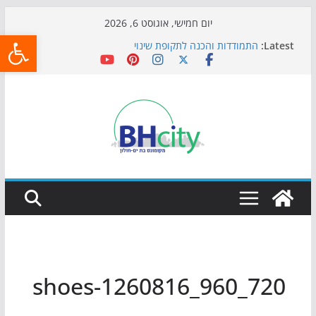
Skip
יום חמישי, אוגוסט 6, 2026
פתח
to
Latest:
התמודדות והכנה לתקופת שינוי
content
אי ההרפתקאות ממשיך לכבוש את הגינות: מאות משפחות
השתתפו באירוע הקיץ בגן הי"א
חגיגות המאה מגיעות לחוף: מופע המזרקות חוזר לבת-ים
כדורגל באווירה מיוחדת: הקרנת גמר המונדיאל בטרמינל
עיצוב בבת-ים
הקיץ של בני הנוער בבת־ים: חוף הריביירה הופך למרחב
בטוח בשעות הערב
shoes-1260816_960_720