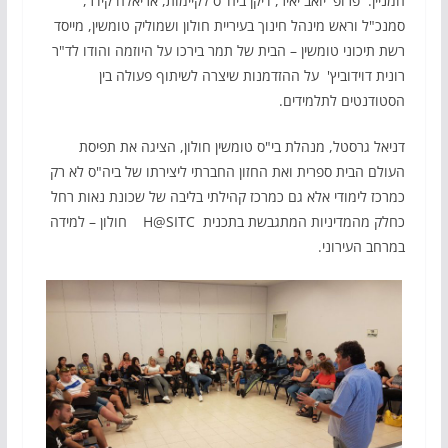
המניין. פרופ' יואב יאיר, דיקן ביה"ס לקיימות, אריאלה קידר,
סמנכ"ל וראש מינהל חינוך בעיריית חולון ושמוליק טומשין, מייסד
רשת תיכוני טומשין – הבית של תמר בירכו על היוזמה והודו לד"ר
רונית דוידוביץ' על ההזדמנות שיצרה לשיתוף פעולה בין
הסטודנטים לתלמידים.
דניאל גרסטל, מנהלת בי"ס טומשין חולון, הציגה את תפיסת
העולם הבית ספרית ואת החזון החברתי ליצירתו של ביה"ס לא רק
כמרכז לימודי אלא גם כמרכז קהילתי בליבה של שכונת נאות רחל
כחלק מהמדיניות המתגבשת בתכנית H@SITC חולון – למידה
במרחב העירוני.