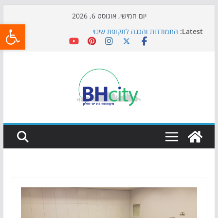
Skip
יום חמישי, אוגוסט 6, 2026
פתח
to
Latest:
התמודדות והכנה לתקופת שינוי
content
אי ההרפתקאות ממשיך לכבוש את הגינות: מאות משפחות
השתתפו באירוע הקיץ בגן הי"א
חגיגות המאה מגיעות לחוף: מופע המזרקות חוזר לבת-ים
כדורגל באווירה מיוחדת: הקרנת גמר המונדיאל בטרמינל
עיצוב בבת-ים
הקיץ של בני הנוער בבת־ים: חוף הריביירה הופך למרחב
בטוח בשעות הערב