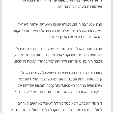
ליחידה לטיפול באירועים מיוחדים לחולי קורונה בסורוקה,
משתחררת הערב מבית החולים.
חנה שכטר בת ה-89, ניצולת שואה מאיטליה, עלתה לישראל
נישאה והביאה 3 בנים לעולם, עבדה כמנהלת חשבונות ב"מקווה
ישראל" והתנדבה שנים בארגון "יד שרה".
חנה ששהתה אצל בנה תושב באר שבע פונתה ליחידה לטיפול
באירועים מיוחדים בסורוקה לאחר שסבלה מחום ומקשיי נשימה,
מצבה היה בינוני אך הוא הלך והשתפר במהלך תקופת האשפוז.
צוות היחידה טיפלו בה במסירות, השמיעו לה שירים באיטלקית,
קיימו שיחות וידאו עם בני משפחתה כשמצבה החל להשתפר
משמעותית במהלך האשפוז.לאחר קבלת תוצאות שליליות של
בדיקותיה האחרונות היא משתחררת מבית החולים ל"עלה נגב".
ד"ר אלי רוזנברג, רופא בכיר ביחידה לטיפול באירועים מיוחדים
לחולי קורונה בסורוקה: "חנה התקבלה לבית החולים במצב בינוני,