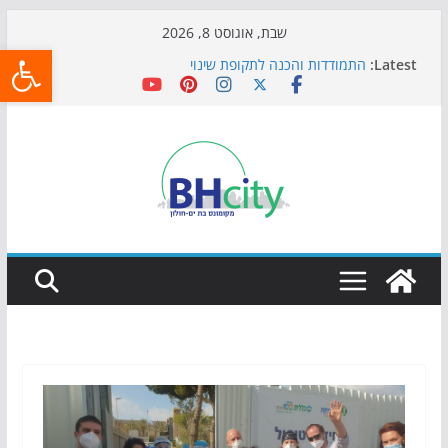
Skip
שבת, אוגוסט 8, 2026
פתח
to
Latest:
התמודדות והכנה לתקופת שינוי
content
אי ההרפתקאות ממשיך לכבוש את הגינות: מאות משפחות
השתתפו באירוע הקיץ בגן הי"א
חגיגות המאה מגיעות לחוף: מופע המזרקות חוזר לבת-ים
כדורגל באווירה מיוחדת: הקרנת גמר המונדיאל בטרמינל
עיצוב בבת-ים
הקיץ של בני הנוער בבת־ים: חוף הריביירה הופך למרחב
בטוח בשעות הערב